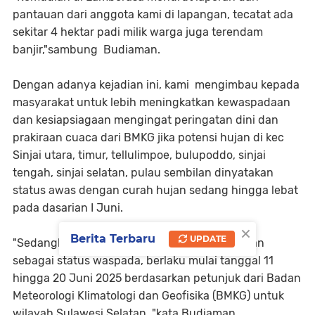
pantauan dari anggota kami di lapangan, tecatat ada
sekitar 4 hektar padi milik warga juga terendam
banjir,"sambung Budiaman.
Dengan adanya kejadian ini, kami mengimbau kepada
masyarakat untuk lebih meningkatkan kewaspadaan
dan kesiapsiagaan mengingat peringatan dini dan
prakiraan cuaca dari BMKG jika potensi hujan di kec
Sinjai utara, timur, tellulimpoe, bulupoddo, sinjai
tengah, sinjai selatan, pulau sembilan dinyatakan
status awas dengan curah hujan sedang hingga lebat
pada dasarian I Juni.
×
Berita Terbaru
UPDATE
"Sedangkan Sinjai Borong dan Barat ditetapkan
sebagai status waspada, berlaku mulai tanggal 11
hingga 20 Juni 2025 berdasarkan petunjuk dari Badan
Meteorologi Klimatologi dan Geofisika (BMKG) untuk
wilayah Sulawesi Selatan, "kata Budiaman.