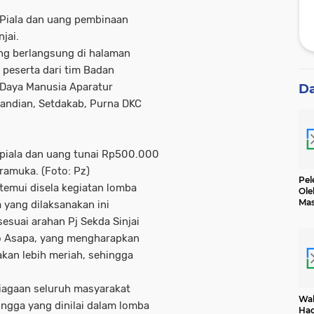
 Piala dan uang pembinaan
jai.
ng berlangsung di halaman
 peserta dari tim Badan
aya Manusia Aparatur
D
sandian, Setdakab, Purna DKC
piala dan uang tunai Rp500.000
Pramuka. (Foto: Pz)
Pel
temui disela kegiatan lomba
Ole
Mas
yang dilaksanakan ini
Dih
esuai arahan Pj Sekda Sinjai
to Asapa, yang mengharapkan
akan lebih meriah, sehingga
siagaan seluruh masyarakat
Wak
gga yang dinilai dalam lomba
Had