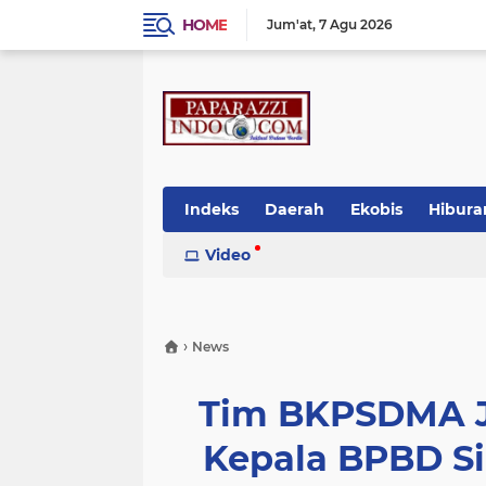
HOME
Jum'at
7 Agu 2026
Indeks
Daerah
Ekobis
Hibura
Video
›
News
Tim BKPSDMA J
Kepala BPBD Si