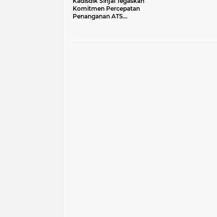
Kadisdik Sinjai Tegaskan
Komitmen Percepatan
Penanganan ATS
Bersama Guru PPPK