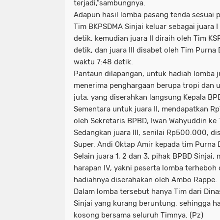
terjadi,”sambungnya.
Adapun hasil lomba pasang tenda sesuai pe
Tim BKPSDMA Sinjai keluar sebagai juara I
detik, kemudian juara II diraih oleh Tim K
detik, dan juara III disabet oleh Tim Pur
waktu 7:48 detik.
Pantaun dilapangan, untuk hadiah lomba j
menerima penghargaan berupa tropi dan u
juta, yang diserahkan langsung Kepala BPB
Sementara untuk juara II, mendapatkan R
oleh Sekretaris BPBD, Iwan Wahyuddin ke 
Sedangkan juara III, senilai Rp500.000, d
Super, Andi Oktap Amir kepada tim Purna
Selain juara 1, 2 dan 3, pihak BPBD Sinjai
harapan IV, yakni peserta lomba terheboh 
hadiahnya diserahakan oleh Ambo Rappe.
Dalam lomba tersebut hanya Tim dari Din
Sinjai yang kurang beruntung, sehingga h
kosong bersama seluruh Timnya. (Pz)