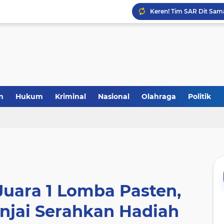
Laris Manis! Kejari Sin
n
Hukum
Kriminal
Nasional
Olahraga
Politik
uara 1 Lomba Pasten,
njai Serahkan Hadiah