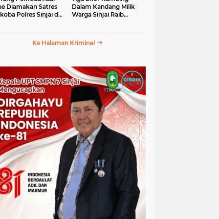
e Diamakan Satres
Dalam Kandang Milik
koba Polres Sinjai di
Warga Sinjai Raib
an Petta Ponggawae
Digasak Maling
Ke Halaman Kriminal