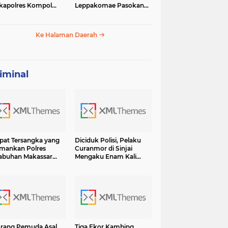
apolres Kompol
Leppakomae Pasokan
ar dengan Sunarti
Air ke Lappa Mati Total
Ke Halaman Daerah
iminal
i. (Foto: Pz)
at Tersangka yang
Diciduk Polisi, Pelaku
mankan Polres
Curanmor di Sinjai
abuhan Makassar
Mengaku Enam Kali
sama BB Shabu 6.7
Lakukan Pencurian dan
 Terancam Hukuman
13 Kali Curat Ternyata Ini
umur Hidup
Orangnya
rang Pemuda Asal
Tiga Ekor Kambing