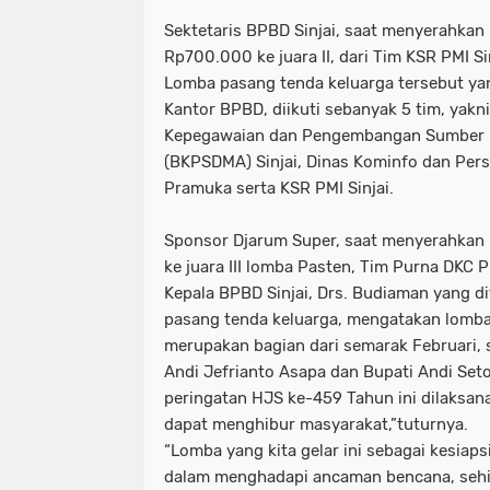
Sektetaris BPBD Sinjai, saat menyerahkan
Rp700.000 ke juara II, dari Tim KSR PMI Sin
Lomba pasang tenda keluarga tersebut ya
Kantor BPBD, diikuti sebanyak 5 tim, yakni
Kepegawaian dan Pengembangan Sumber D
(BKPSDMA) Sinjai, Dinas Kominfo dan Per
Pramuka serta KSR PMI Sinjai.
Sponsor Djarum Super, saat menyerahkan 
ke juara III lomba Pasten, Tim Purna DKC 
Kepala BPBD Sinjai, Drs. Budiaman yang di
pasang tenda keluarga, mengatakan lomba 
merupakan bagian dari semarak Februari, s
Andi Jefrianto Asapa dan Bupati Andi Se
peringatan HJS ke-459 Tahun ini dilaksan
dapat menghibur masyarakat,”tuturnya.
“Lomba yang kita gelar ini sebagai kesiap
dalam menghadapi ancaman bencana, sehin