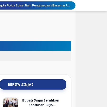
Keren! Tim SAR Dit Samapta Polda Sulsel Raih Penghargaan Basarnas Usai Misi ATR 42-500 di Bulu Saraung
Pemkab Sinjai Salurkan Bantuan ATENSI Kemensos untuk 36 Penyandang Disabilitas
Sambut HUT Ke-81 RI, ASN dan Kadis DLHK Sinjai Turun Kerja Bakti di Alun-Alun
Sambut HUT ke-81 RI, PTMSI dan Dinkes Sinjai Gelar Turnamen Tenis Meja Berhadiah Bibit Atlet
jai Lelang 29 HP Rampasan Kasus Narkoba-Judi
Hadir di Rakerkornas APINDO 2026, Bupati Sinjai Tawarkan Peluang Investasi Perikanan-UMKM
Sambut HLM TP2DD, BI Sulsel dan Pemkab Sinjai Mantapkan Strategi Digitalisasi Transaksi
BRI Gelar Apresiasi Khusus Nasabah Pensiunan Untuk Tingkatkan Loyalitas dan Pengalaman Layanan
Keren! Pelajar SMP Asal Sinjai Bakal Jadi Pembicara di Kantor Google Indonesia
Bupati Sinjai Ratnawati Arif Lepas 56 Kontingen Jamnas XII ke Cibubur, Ini Pesannya
BERITA SINJAI
Bupati Sinjai Serahkan
Santunan BPJS