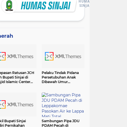
HUMAS
SINJAI
aerah
epasan Ratusan JCH
Pelaku Tindak Pidana
h Bupati Sinjai di
Persetubuhan Anak
jid Islamic Center
Dibawah Umur
adiri Forkopimda
Diamankan Sat Reskrim
Polres Sinjai
il Bupati Sinjai
Sambungan Pipa JDU
iri Pernikahan
PDAM Pecah di