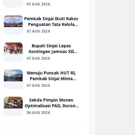
Ketenagakerjaan kepada
07 AUG 2026
Ahli Waris Korban
Kecelakaan Kerja di
Pemkab Sinjai Ikuti Rakor
Morowali
Penguatan Tata Kelola
BUMD Air Minum di
07 AUG 2026
Kemendagri
Bupati Sinjai Lepas
Kontingen Jamnas XII
2026, Pesan Jaga
07 AUG 2026
Kesehatan dan Ukir
Prestasi
Menuju Puncak HUT RI,
Pemkab Sinjai Minta
Warga yang Belum Pasang
07 AUG 2026
Bendera Segera
Berpartisipasi
Sekda Pimpin Monev
Optimalisasi PAD, Dorong
Penguatan Strategi
06 AUG 2026
Peningkatan Pendapatan
Daerah