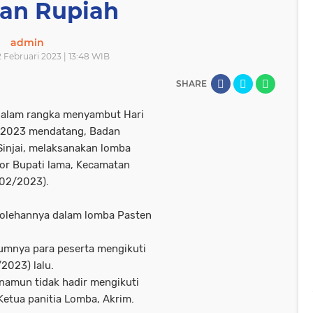
aan Rupiah
admin
 Februari 2023 | 13:48 WIB
SHARE
alam rangka menyambut Hari
ri 2023 mendatang, Badan
injai, melaksanakan lomba
or Bupati lama, Kecamatan
/02/2023).
lehannya dalam lomba Pasten
umnya para peserta mengikuti
2023) lalu.
namun tidak hadir mengikuti
Ketua panitia Lomba, Akrim.