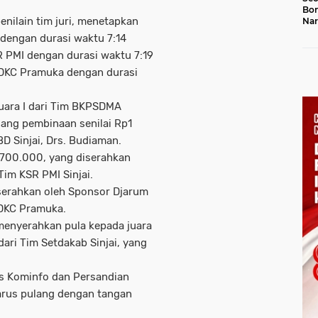
Bon
nilain tim juri, menetapkan
Nar
Jal
 dengan durasi waktu 7:14
SR PMI dengan durasi waktu 7:19
na DKC Pramuka dengan durasi
uara I dari Tim BKPSDMA
ang pembinaan senilai Rp1
D Sinjai, Drs. Budiaman.
p700.000, yang diserahkan
Tim KSR PMI Sinjai.
iserahkan oleh Sponsor Djarum
 DKC Pramuka.
, menyerahkan pula kepada juara
dari Tim Setdakab Sinjai, yang
as Kominfo dan Persandian
arus pulang dengan tangan