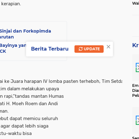
Wak
 kerapian.
Tam
 Sinjai dan Forkopimda
arutan
×
Kr
 Bayinya yang Masih
Berita Terbaru
UPDATE
KCK
ke Juara harapan IV lomba pasten terheboh, Tim Setdakab Sinja
Emp
a tim dalam melakukan upaya
Dia
Pel
n rapi,”tandas mantan Humas
Ber
pati H. Moeh Roem dan Andi
Kg
Se
man.
sebut dapat memicu seluruh
agar dapat lebih siaga
tu-waktu bisa
Seo