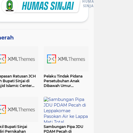
HUMAS
SINJAI
aerah
epasan Ratusan JCH
Pelaku Tindak Pidana
h Bupati Sinjai di
Persetubuhan Anak
jid Islamic Center
Dibawah Umur
adiri Forkopimda
Diamankan Sat Reskrim
Polres Sinjai
il Bupati Sinjai
Sambungan Pipa JDU
iri Pernikahan
PDAM Pecah di