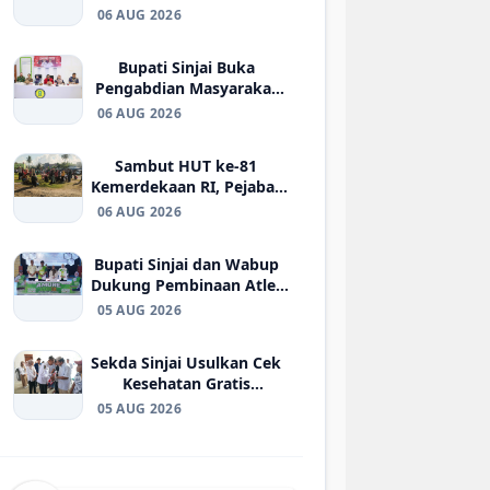
Cantik Didorong Jadi
06 AUG 2026
Fondasi Pembangunan
Berkualitas
Bupati Sinjai Buka
Pengabdian Masyarakat
FISIP Unhas, Perkuat
06 AUG 2026
Kolaborasi Pengembangan
Pariwisata Berkelanjutan
Sambut HUT ke-81
Kemerdekaan RI, Pejabat
Daerah dan ASN Sinjai
06 AUG 2026
Kompak Bersihkan Alun-
Alun
Bupati Sinjai dan Wabup
Dukung Pembinaan Atlet
Muda, Amure Cup III
05 AUG 2026
Futsal Competition 2026
Resmi Bergulir
Sekda Sinjai Usulkan Cek
Kesehatan Gratis
Dirangkaikan dengan
05 AUG 2026
Penyaluran Bantuan
ATENSI