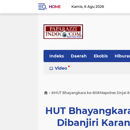
HOME
Kamis
6 Agu 2026
Indeks
Daerah
Ekobis
Hibura
Video
›
#HUT Bhayangkara ke-80#Mapolres Sinjai #
HUT Bhayangkara 
Dibanjiri Kara