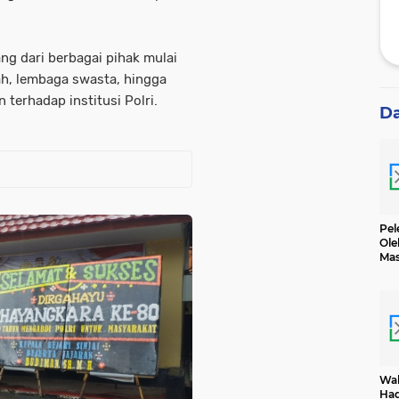
g dari berbagai pihak mulai
ah, lembaga swasta, hingga
terhadap institusi Polri.
D
Pel
Ole
Mas
Dih
Wak
Had