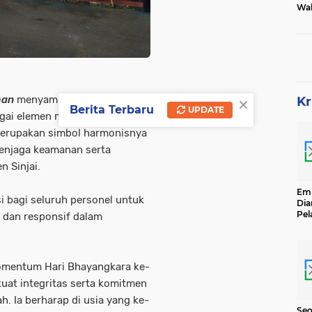
Wak
Tam
×
man
menyampaikan apresiasi
Kr
Berita Terbaru
UPDATE
agai elemen masyarakat
 merupakan simbol harmonisnya
menjaga keamanan serta
n Sinjai.
Emp
i bagi seluruh personel untuk
Dia
Pel
, dan responsif dalam
Ber
Kg
Se
momentum Hari Bhayangkara ke-
uat integritas serta komitmen
 Ia berharap di usia yang ke-
Seo