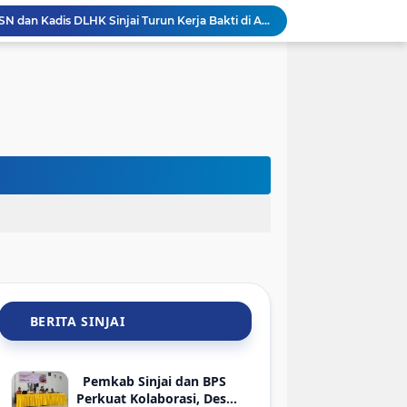
Sambut HUT Ke-81 RI, ASN dan Kadis DLHK Sinjai Turun Kerja Bakti di Alun-Alun
Sambut HUT ke-81 RI, PTMSI dan Dinkes Sinjai Gelar Turnamen Tenis Meja Berhadiah Bibit Atlet
jai Lelang 29 HP Rampasan Kasus Narkoba-Judi
Hadir di Rakerkornas APINDO 2026, Bupati Sinjai Tawarkan Peluang Investasi Perikanan-UMKM
Sambut HLM TP2DD, BI Sulsel dan Pemkab Sinjai Mantapkan Strategi Digitalisasi Transaksi
BRI Gelar Apresiasi Khusus Nasabah Pensiunan Untuk Tingkatkan Loyalitas dan Pengalaman Layanan
Keren! Pelajar SMP Asal Sinjai Bakal Jadi Pembicara di Kantor Google Indonesia
Meriahkan HUT ke-81 RI, Wabup Sinjai Buka Turnamen Mini Soccer Bahari Lappa Cup 2026
Keren! Tim SAR Dit Samapta Polda Sulsel Raih Penghargaan Basarnas Usai Misi ATR 42-500 di Bulu Saraung
Pemkab Sinjai Salurkan Bantuan ATENSI Kemensos untuk 36 Penyandang Disabilitas
BERITA SINJAI
Pemkab Sinjai dan BPS
Perkuat Kolaborasi, Desa