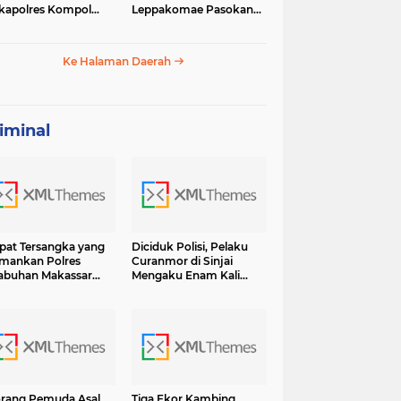
apolres Kompol
Leppakomae Pasokan
ar dengan Sunarti
Air ke Lappa Mati Total
Ke Halaman Daerah
iminal
at Tersangka yang
Diciduk Polisi, Pelaku
mankan Polres
Curanmor di Sinjai
abuhan Makassar
Mengaku Enam Kali
sama BB Shabu 6.7
Lakukan Pencurian dan
 Terancam Hukuman
13 Kali Curat Ternyata Ini
umur Hidup
Orangnya
rang Pemuda Asal
Tiga Ekor Kambing