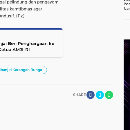
bagai pelindung dan pengayom
Bon
ilitas kamtibmas agar
Nar
Jal
ndusif. (Pz).
njai Beri Penghargaan ke
 Ketua AMJI-RI
banjiri Karangan Bunga
SHARE