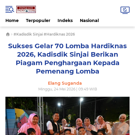
Home
Terpopuler
Indeks
Nasional
›
#Kadisdik Sinjai #Hardiknas 2026
Sukses Gelar 70 Lomba Hardiknas
2026, Kadisdik Sinjai Berikan
Piagam Penghargaan Kepada
Pemenang Lomba
Elang Suganda
Minggu, 24 Mei 2026 | 09:49 WIB