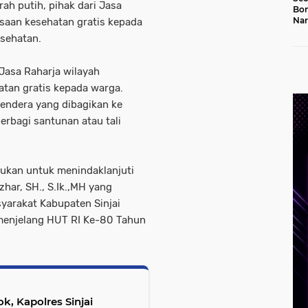
ah putih, pihak dari Jasa
Bon
Nar
saan kesehatan gratis kepada
Jal
esehatan.
Jasa Raharja wilayah
tan gratis kepada warga.
endera yang dibagikan ke
rbagi santunan atau tali
akukan untuk menindaklanjuti
zhar, SH., S.Ik.,MH yang
arakat Kabupaten Sinjai
menjelang HUT RI Ke-80 Tahun
k, Kapolres Sinjai