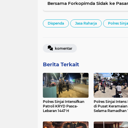
Bersama Forkopimda Sidak ke Pasa
Dispenda
Jasa Raharja
Polres Sinja
komentar
Berita Terkait
Polres Sinjai Intensifkan
Polres Sinjai Intens 
Patroli KRYD Pasca-
di Pusat Keramaian
Lebaran 1447 H
Selama Ramadhan 