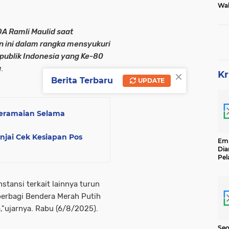
Wak
Tam
PDA Ramli Maulid saat
n ini dalam rangka mensyukuri
publik Indonesia yang Ke-80
g
.
×
Kr
Berita Terbaru
UPDATE
t Keramaian Selama
injai Cek Kesiapan Pos
Emp
Dia
Pel
Ber
Kg
Se
nstansi terkait lainnya turun
erbagi Bendera Merah Putih
,"ujarnya. Rabu (6/8/2025).
Seo