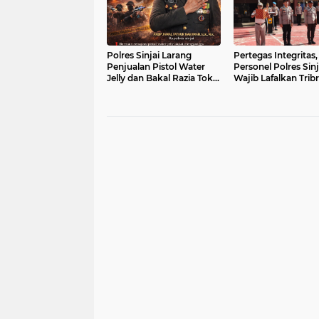
Polres Sinjai Larang
Pertegas Integritas,
Penjualan Pistol Water
Personel Polres Sinj
Jelly dan Bakal Razia Toko
Wajib Lafalkan Trib
Mainan
hingga Catur Prase
Setiap Senin