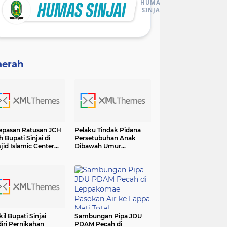
HUMAS
SINJAI
aerah
epasan Ratusan JCH
Pelaku Tindak Pidana
h Bupati Sinjai di
Persetubuhan Anak
jid Islamic Center
Dibawah Umur
adiri Forkopimda
Diamankan Sat Reskrim
Polres Sinjai
il Bupati Sinjai
Sambungan Pipa JDU
iri Pernikahan
PDAM Pecah di