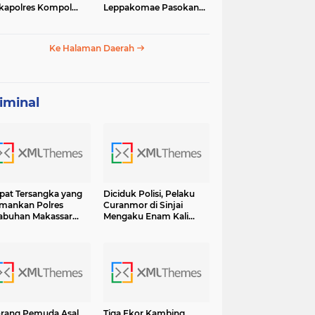
apolres Kompol
Leppakomae Pasokan
ar dengan Sunarti
Air ke Lappa Mati Total
Ke Halaman Daerah
iminal
at Tersangka yang
Diciduk Polisi, Pelaku
mankan Polres
Curanmor di Sinjai
abuhan Makassar
Mengaku Enam Kali
sama BB Shabu 6.7
Lakukan Pencurian dan
 Terancam Hukuman
13 Kali Curat Ternyata Ini
umur Hidup
Orangnya
rang Pemuda Asal
Tiga Ekor Kambing