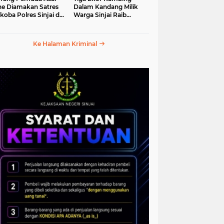
e Diamakan Satres
Dalam Kandang Milik
koba Polres Sinjai di
Warga Sinjai Raib
an Petta Ponggawae
Digasak Maling
Ke Halaman Kriminal