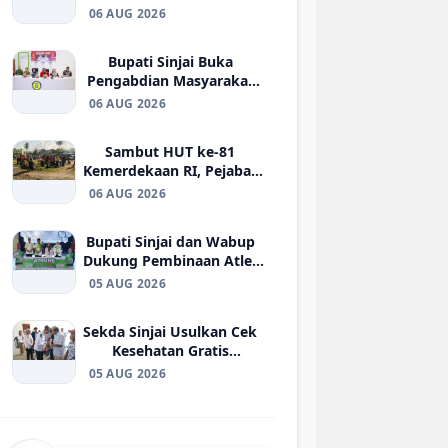
Cantik Didorong Jadi
06 AUG 2026
Fondasi Pembangunan
Berkualitas
Bupati Sinjai Buka
Pengabdian Masyarakat
FISIP Unhas, Perkuat
06 AUG 2026
Kolaborasi Pengembangan
Pariwisata Berkelanjutan
Sambut HUT ke-81
Kemerdekaan RI, Pejabat
Daerah dan ASN Sinjai
06 AUG 2026
Kompak Bersihkan Alun-
Alun
Bupati Sinjai dan Wabup
Dukung Pembinaan Atlet
Muda, Amure Cup III
05 AUG 2026
Futsal Competition 2026
Resmi Bergulir
Sekda Sinjai Usulkan Cek
Kesehatan Gratis
Dirangkaikan dengan
05 AUG 2026
Penyaluran Bantuan
ATENSI