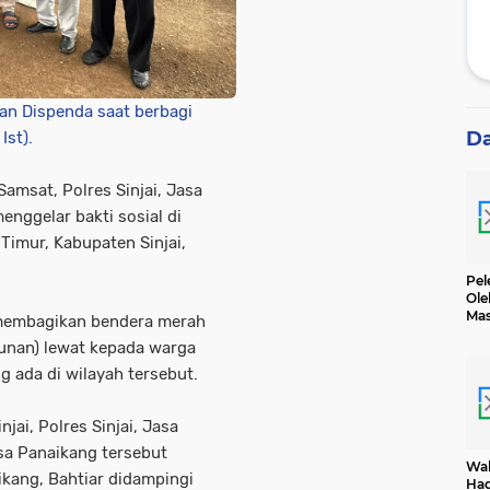
dan Dispenda saat berbagi
D
Ist).
amsat, Polres Sinjai, Jasa
nggelar bakti sosial di
Timur, Kabupaten Sinjai,
Pel
Ole
Mas
a membagikan bendera merah
Dih
tunan) lewat kepada warga
 ada di wilayah tersebut.
jai, Polres Sinjai, Jasa
sa Panaikang tersebut
Wak
kang, Bahtiar didampingi
Had