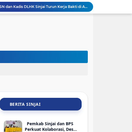
Sambut HUT Ke-81 RI, ASN dan Kadis DLHK Sinjai Turun Kerja Bakti di Alun-Alun
Sambut HUT ke-81 RI, PTMSI dan Dinkes Sinjai Gelar Turnamen Tenis Meja Berhadiah Bibit Atlet
jai Lelang 29 HP Rampasan Kasus Narkoba-Judi
Hadir di Rakerkornas APINDO 2026, Bupati Sinjai Tawarkan Peluang Investasi Perikanan-UMKM
Sambut HLM TP2DD, BI Sulsel dan Pemkab Sinjai Mantapkan Strategi Digitalisasi Transaksi
BRI Gelar Apresiasi Khusus Nasabah Pensiunan Untuk Tingkatkan Loyalitas dan Pengalaman Layanan
Keren! Pelajar SMP Asal Sinjai Bakal Jadi Pembicara di Kantor Google Indonesia
Meriahkan HUT ke-81 RI, Wabup Sinjai Buka Turnamen Mini Soccer Bahari Lappa Cup 2026
Keren! Tim SAR Dit Samapta Polda Sulsel Raih Penghargaan Basarnas Usai Misi ATR 42-500 di Bulu Saraung
Pemkab Sinjai Salurkan Bantuan ATENSI Kemensos untuk 36 Penyandang Disabilitas
BERITA SINJAI
Pemkab Sinjai dan BPS
Perkuat Kolaborasi, Desa