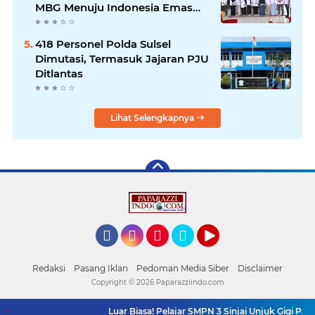
MBG Menuju Indonesia Emas
2045
418 Personel Polda Sulsel
Dimutasi, Termasuk Jajaran PJU
Ditlantas
Lihat Selengkapnya
Facebook
Instagram
Pinterest
Twitter
YouTube
Redaksi
Pasang Iklan
Pedoman Media Siber
Disclaimer
Copyright ©
2026 Paparazziindo.com
Luar Biasa! Pelajar SMPN 3 Sinjai Unjuk Gigi Pamer Ap