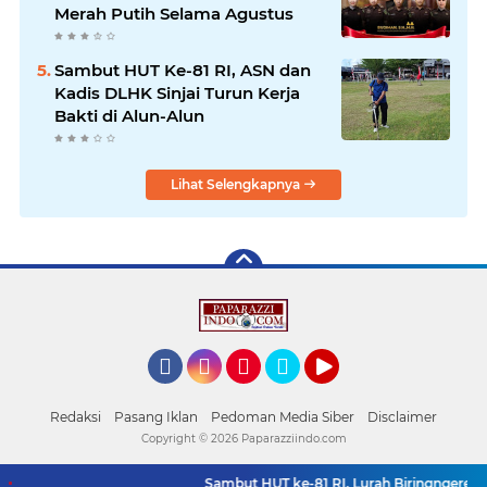
Merah Putih Selama Agustus
Sambut HUT Ke-81 RI, ASN dan
Kadis DLHK Sinjai Turun Kerja
Bakti di Alun-Alun
Lihat Selengkapnya
Facebook
Instagram
Pinterest
Twitter
YouTube
Redaksi
Pasang Iklan
Pedoman Media Siber
Disclaimer
Copyright ©
2026 Paparazziindo.com
Sambut HUT ke-81 RI, Lurah Biringngere Bersam