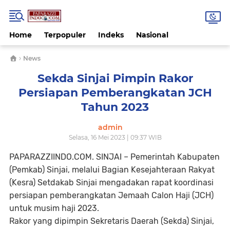
Home
Terpopuler
Indeks
Nasional
›
News
Sekda Sinjai Pimpin Rakor
Persiapan Pemberangkatan JCH
Tahun 2023
admin
Selasa, 16 Mei 2023 | 09:37 WIB
PAPARAZZIINDO.COM. SINJAI
– Pemerintah Kabupaten
(Pemkab) Sinjai, melalui Bagian Kesejahteraan Rakyat
(Kesra) Setdakab Sinjai mengadakan rapat koordinasi
persiapan pemberangkatan Jemaah Calon Haji (JCH)
untuk musim haji 2023.
Rakor yang dipimpin Sekretaris Daerah (Sekda) Sinjai,