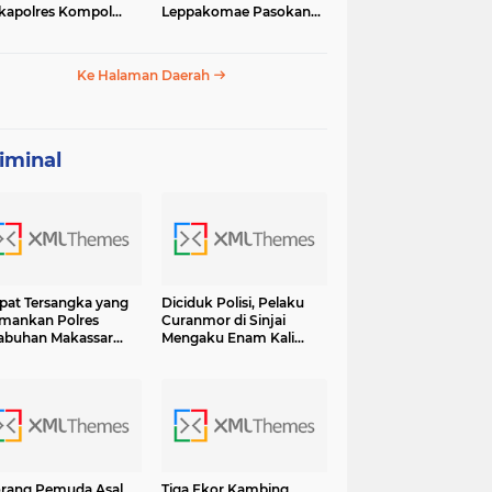
apolres Kompol
Leppakomae Pasokan
ar dengan Sunarti
Air ke Lappa Mati Total
Ke Halaman Daerah
iminal
at Tersangka yang
Diciduk Polisi, Pelaku
mankan Polres
Curanmor di Sinjai
abuhan Makassar
Mengaku Enam Kali
sama BB Shabu 6.7
Lakukan Pencurian dan
 Terancam Hukuman
13 Kali Curat Ternyata Ini
umur Hidup
Orangnya
rang Pemuda Asal
Tiga Ekor Kambing