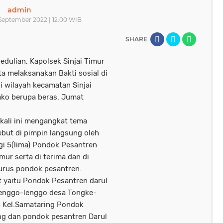
admin
September 2022 | 12:00 WIB
SHARE
ulian, Kapolsek Sinjai Timur
 melaksanakan Bakti sosial di
 wilayah kecamatan Sinjai
ko berupa beras. Jumat
 kali ini mengangkat tema
sebut di pimpin langsung oleh
i 5(lima) Pondok Pesantren
mur serta di terima dan di
urus pondok pesantren.
 yaitu Pondok Pesantren darul
Lenggo-lenggo desa Tongke-
 Kel.Samataring Pondok
ng dan pondok pesantren Darul