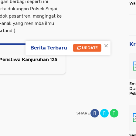
an berbagi seperti ini.
Wak
Tam
serta dukungan Polsek Sinjai
dok pesantren, mengingat ke
k-anak yang menimba ilmu
rfandi).
×
Kr
Berita Terbaru
UPDATE
Peristiwa Kanjuruhan 125
Emp
Dia
Pel
Ber
Kg
Se
SHARE
Seo