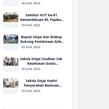
FISIP Unhas, Perkuat
06 AUG 2026
Kolaborasi Pengembangan
Pariwisata Berkelanjutan
Sambut HUT ke-81
Kemerdekaan RI, Pejabat
Daerah dan ASN Sinjai
06 AUG 2026
Kompak Bersihkan Alun-
Alun
Bupati Sinjai dan Wabup
Dukung Pembinaan Atlet
Muda, Amure Cup III
05 AUG 2026
Futsal Competition 2026
Resmi Bergulir
Sekda Sinjai Usulkan Cek
Kesehatan Gratis
Dirangkaikan dengan
05 AUG 2026
Penyaluran Bantuan
ATENSI
Sekda Sinjai Hadiri
Penyerahan Bantuan
ATENSI Kemensos RI bagi
05 AUG 2026
36 Penyandang Disabilitas