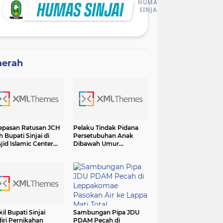
HUMAS
SINJAI
aerah
epasan Ratusan JCH
Pelaku Tindak Pidana
h Bupati Sinjai di
Persetubuhan Anak
jid Islamic Center
Dibawah Umur
adiri Forkopimda
Diamankan Sat Reskrim
Polres Sinjai
il Bupati Sinjai
Sambungan Pipa JDU
iri Pernikahan
PDAM Pecah di