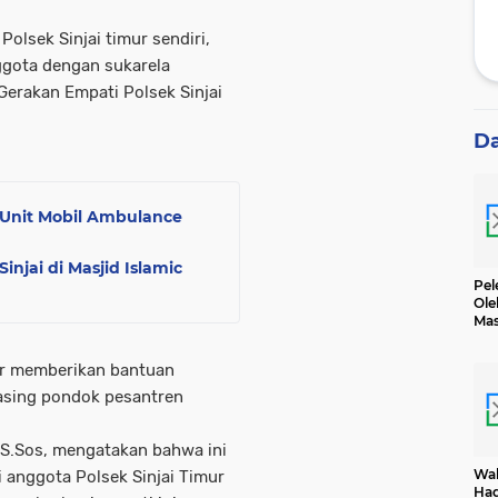
olsek Sinjai timur sendiri,
ggota dengan sukarela
erakan Empati Polsek Sinjai
D
 Unit Mobil Ambulance
njai di Masjid Islamic
Pel
Ole
Mas
Dih
mur memberikan bantuan
asing pondok pesantren
,S.Sos, mengatakan bahwa ini
Wak
 anggota Polsek Sinjai Timur
Had