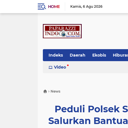
HOME
Kamis
6 Agu 2026
Indeks
Daerah
Ekobis
Hibura
Video
›
News
Peduli Polsek S
Salurkan Bantu