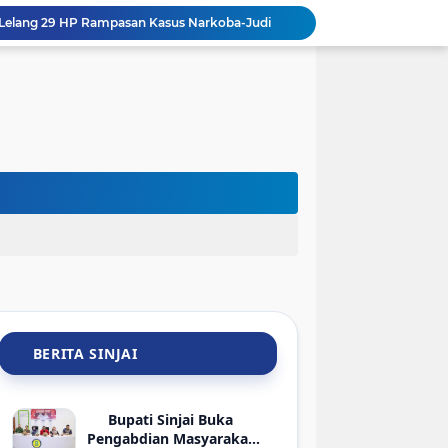
jai Lelang 29 HP Rampasan Kasus Narkoba-Judi
Hadir di Rakerkornas APINDO 2026, Bupati Sinjai Tawarkan Peluang Investasi Perikanan-UMKM
Sambut HLM TP2DD, BI Sulsel dan Pemkab Sinjai Mantapkan Strategi Digitalisasi Transaksi
BRI Gelar Apresiasi Khusus Nasabah Pensiunan Untuk Tingkatkan Loyalitas dan Pengalaman Layanan
Keren! Pelajar SMP Asal Sinjai Bakal Jadi Pembicara di Kantor Google Indonesia
Meriahkan HUT ke-81 RI, Wabup Sinjai Buka Turnamen Mini Soccer Bahari Lappa Cup 2026
Kadis Kominfo Sinjai Ajak Jajarannya Sukseskan Gerakan Stop Mager Agar Mapan, Mulai dari Pekarangan
Pemusatan Diklat Capaskibraka Sinjai 2026 Dibuka: 70 Pelajar Siap Digembleng
Sambut HUT Ke-81 RI, ASN dan Kadis DLHK Sinjai Turun Kerja Bakti di Alun-Alun
Sambut HUT ke-81 RI, PTMSI dan Dinkes Sinjai Gelar Turnamen Tenis Meja Berhadiah Bibit Atlet
BERITA SINJAI
Bupati Sinjai Buka
Pengabdian Masyarakat