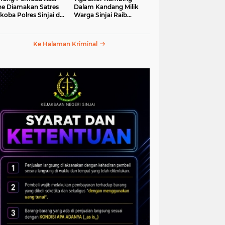
e Diamakan Satres
Dalam Kandang Milik
koba Polres Sinjai di
Warga Sinjai Raib
an Petta Ponggawae
Digasak Maling
Ke Halaman Kriminal