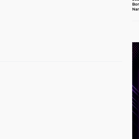
Bon
Nar
Jal