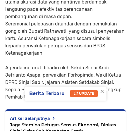
utama akurasi data yang nantinya berdampak
langsung pada efektivitas perencanaan
pembangunan di masa depan.
​Seremonial pelepasan ditandai dengan pemukulan
gong oleh Bupati Ratnawati, yang disusul penyerahan
kartu Asuransi Ketenagakerjaan secara simbolis
kepada perwakilan petugas sensus dari BPJS
Ketenagakerjaan.
Agenda ini turut dihadiri oleh Sekda Sinjai Andi
Jefrianto Asapa, perwakilan Forkopimda, Wakil Ketua
DPRD Sinjai Sabir, jajaran Asisten Setdakab Sinjai,
×
Kepala BPS Sinjai, serta sejumlah kepala OPD lingkup
Berita Terbaru
UPDATE
Pemkab Sinjai. (Adv).
Artikel Selanjutnya
Jaga Stamina Petugas Sensus Ekonomi, Dinkes
Sinjai Gelar Cek Kesehatan Gratis