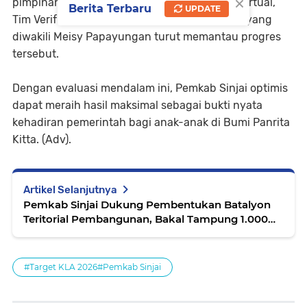
×
pimpinan perangkat daerah lainnya. Secara virtual,
Berita Terbaru
UPDATE
Tim Verifikator KLA Provinsi Sulawesi Selatan yang
diwakili Meisy Papayungan turut memantau progres
tersebut.
Dengan evaluasi mendalam ini, Pemkab Sinjai optimis
dapat meraih hasil maksimal sebagai bukti nyata
kehadiran pemerintah bagi anak-anak di Bumi Panrita
Kitta. (Adv).
Artikel Selanjutnya
Pemkab Sinjai Dukung Pembentukan Batalyon
Teritorial Pembangunan, Bakal Tampung 1.000
Personel
#Target KLA 2026#Pemkab Sinjai