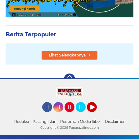
Berita Terpopuler
Lihat Selengkapnya
Facebook
Instagram
Pinterest
Twitter
YouTube
Redaksi
Pasang Iklan
Pedoman Media Siber
Disclaimer
Copyright ©
2026 Paparazziindo.com