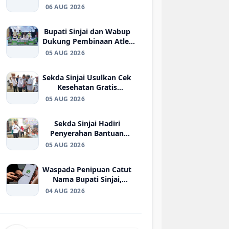
Daerah dan ASN Sinjai
06 AUG 2026
Kompak Bersihkan Alun-
Alun
Bupati Sinjai dan Wabup
Dukung Pembinaan Atlet
Muda, Amure Cup III
05 AUG 2026
Futsal Competition 2026
Resmi Bergulir
Sekda Sinjai Usulkan Cek
Kesehatan Gratis
Dirangkaikan dengan
05 AUG 2026
Penyaluran Bantuan
ATENSI
Sekda Sinjai Hadiri
Penyerahan Bantuan
ATENSI Kemensos RI bagi
05 AUG 2026
36 Penyandang Disabilitas
Waspada Penipuan Catut
Nama Bupati Sinjai,
Masyarakat Diimbau
04 AUG 2026
Abaikan Permintaan
Sumbangan Lewat
WhatsApp