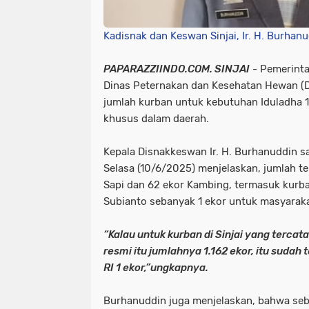
Kadisnak dan Keswan Sinjai, Ir. H. Burhanu
PAPARAZZIINDO.COM. SINJAI
- Pemerinta
Dinas Peternakan dan Kesehatan Hewan (
jumlah kurban untuk kebutuhan Iduladha 1
khusus dalam daerah.
Kepala Disnakkeswan Ir. H. Burhanuddin sa
Selasa (10/6/2025) menjelaskan, jumlah te
Sapi dan 62 ekor Kambing, termasuk kurb
Subianto sebanyak 1 ekor untuk masyarakat
“Kalau untuk kurban di Sinjai yang terca
resmi itu jumlahnya 1.162 ekor, itu suda
RI 1 ekor,”ungkapnya.
Burhanuddin juga menjelaskan, bahwa seb