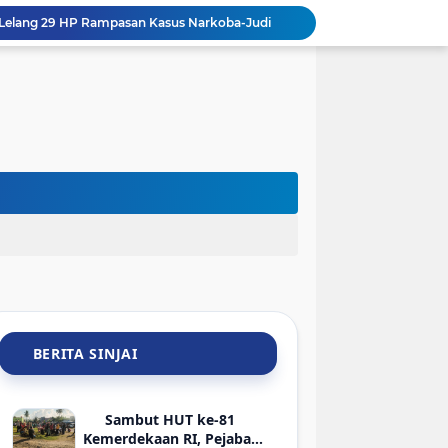
jai Lelang 29 HP Rampasan Kasus Narkoba-Judi
Hadir di Rakerkornas APINDO 2026, Bupati Sinjai Tawarkan Peluang Investasi Perikanan-UMKM
Sambut HLM TP2DD, BI Sulsel dan Pemkab Sinjai Mantapkan Strategi Digitalisasi Transaksi
BRI Gelar Apresiasi Khusus Nasabah Pensiunan Untuk Tingkatkan Loyalitas dan Pengalaman Layanan
Keren! Pelajar SMP Asal Sinjai Bakal Jadi Pembicara di Kantor Google Indonesia
Meriahkan HUT ke-81 RI, Wabup Sinjai Buka Turnamen Mini Soccer Bahari Lappa Cup 2026
Kadis Kominfo Sinjai Ajak Jajarannya Sukseskan Gerakan Stop Mager Agar Mapan, Mulai dari Pekarangan
Pemusatan Diklat Capaskibraka Sinjai 2026 Dibuka: 70 Pelajar Siap Digembleng
Sambut HUT Ke-81 RI, ASN dan Kadis DLHK Sinjai Turun Kerja Bakti di Alun-Alun
Sambut HUT ke-81 RI, PTMSI dan Dinkes Sinjai Gelar Turnamen Tenis Meja Berhadiah Bibit Atlet
BERITA SINJAI
Sambut HUT ke-81
Kemerdekaan RI, Pejabat