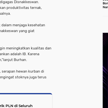
 digagas Disnakkeswan.
Bon
Nar
an produktivitas ternak,
Jal
ualnya.
ak dalam menjaga kesehatan
nakkeswan yang giat
ngin meningkatkan kualitas dan
alankan adalah IB. Karena
,”lanjut Burhan.
, serapan hewan kurban di
engingat stoknya juga terus
ik PLN di Seluruh