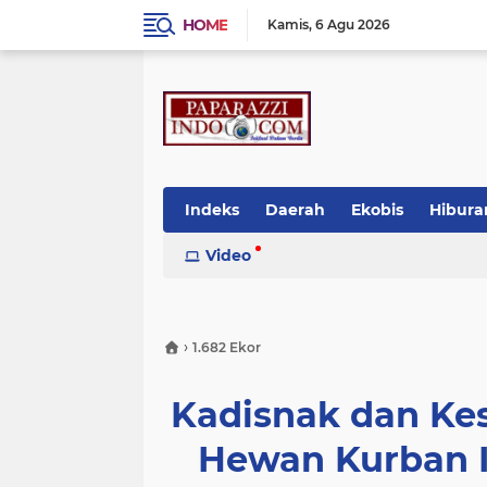
HOME
Kamis
6 Agu 2026
Indeks
Daerah
Ekobis
Hibura
Video
›
1.682 Ekor
Kadisnak dan Kes
Hewan Kurban I