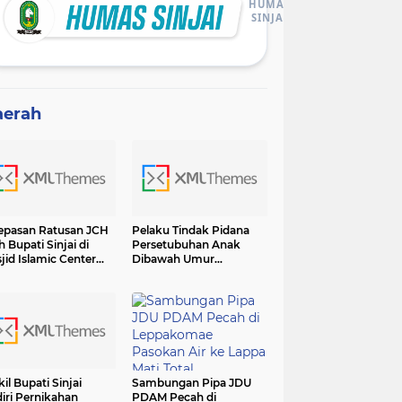
HUMAS
SINJAI
aerah
epasan Ratusan JCH
Pelaku Tindak Pidana
h Bupati Sinjai di
Persetubuhan Anak
jid Islamic Center
Dibawah Umur
adiri Forkopimda
Diamankan Sat Reskrim
Polres Sinjai
il Bupati Sinjai
Sambungan Pipa JDU
iri Pernikahan
PDAM Pecah di