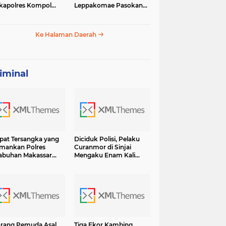
apolres Kompol
Leppakomae Pasokan
ar dengan Sunarti
Air ke Lappa Mati Total
Ke Halaman Daerah
iminal
at Tersangka yang
Diciduk Polisi, Pelaku
mankan Polres
Curanmor di Sinjai
abuhan Makassar
Mengaku Enam Kali
sama BB Shabu 6.7
Lakukan Pencurian dan
 Terancam Hukuman
13 Kali Curat Ternyata Ini
umur Hidup
Orangnya
rang Pemuda Asal
Tiga Ekor Kambing