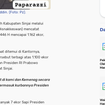
ddin. (Foto: Pz).
h Kabupaten Sinjai melalui
Disnakkeswan) mencatat
D
446 H mencapai 1.162 ekor,
at ditemui di Kantornya,
rsebut terbagi atas 1.100 ekor
Pel
an Presiden RI Prabowo
Ole
Mas
 Sinjai.
Dih
tat di kami dan Kemenag secara
h termasuk kurbannya Presiden
Wak
anyak 7 ekor Sapi Presiden
Had