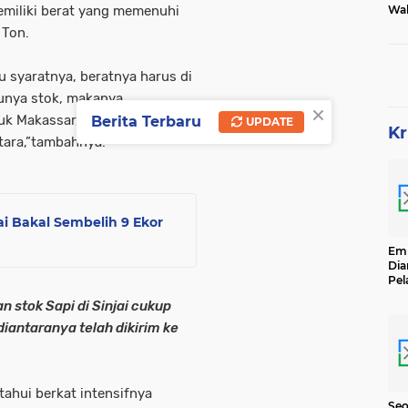
Wak
memiliki berat yang memenuhi
Tam
 Ton.
u syaratnya, beratnya harus di
punya stok, makanya
×
tuk Makassar, lebihnya disebar
Berita Terbaru
UPDATE
Kr
tara,”tambahnya.
jai Bakal Sembelih 9 Ekor
Emp
Dia
Pel
Ber
 stok Sapi di Sinjai cukup
Kg
Se
diantaranya telah dikirim ke
etahui berkat intensifnya
Seo