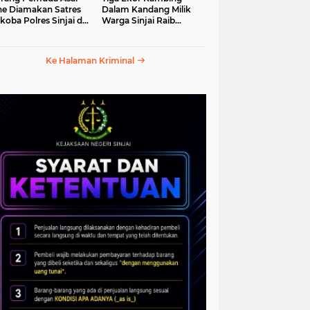
e Diamakan Satres
Dalam Kandang Milik
koba Polres Sinjai di
Warga Sinjai Raib
an Petta Ponggawae
Digasak Maling
Ke Halaman Kriminal