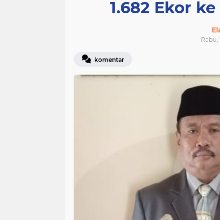
1.682 Ekor k
E
Rabu, 
komentar