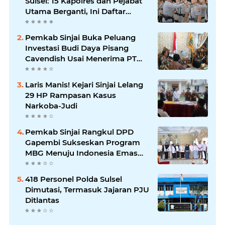
Sulsel: 15 Kapolres dan Pejabat
Utama Berganti, Ini Daftar
Lengkapnya
Pemkab Sinjai Buka Peluang
Investasi Budi Daya Pisang
Cavendish Usai Menerima PT
GGF
Laris Manis! Kejari Sinjai Lelang
29 HP Rampasan Kasus
Narkoba-Judi
Pemkab Sinjai Rangkul DPD
Gapembi Sukseskan Program
MBG Menuju Indonesia Emas
2045
418 Personel Polda Sulsel
Dimutasi, Termasuk Jajaran PJU
Ditlantas