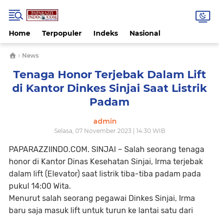
Home
Terpopuler
Indeks
Nasional
›
News
Tenaga Honor Terjebak Dalam Lift
di Kantor Dinkes Sinjai Saat Listrik
Padam
admin
Selasa, 07 November 2023 | 14:30 WIB
PAPARAZZIINDO.COM. SINJAI
– Salah seorang tenaga
honor di Kantor Dinas Kesehatan Sinjai, Irma terjebak
dalam lift (Elevator) saat listrik tiba-tiba padam pada
pukul 14:00 Wita.
Menurut salah seorang pegawai Dinkes Sinjai, Irma
baru saja masuk lift untuk turun ke lantai satu dari