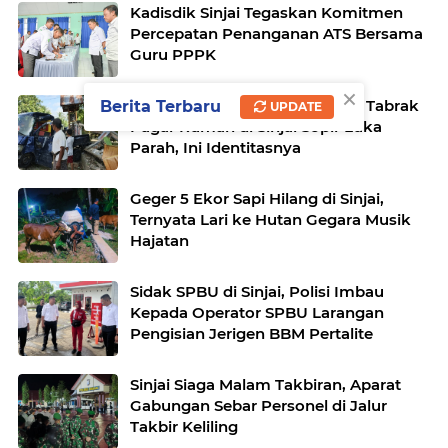
Kadisdik Sinjai Tegaskan Komitmen
Percepatan Penanganan ATS Bersama
Guru PPPK
×
Hindari Mobil Parkir, Gran Max Tabrak
Berita Terbaru
UPDATE
Pagar Rumah di Sinjai Sopir Luka
Parah, Ini Identitasnya
Geger 5 Ekor Sapi Hilang di Sinjai,
Ternyata Lari ke Hutan Gegara Musik
Hajatan
Sidak SPBU di Sinjai, Polisi Imbau
Kepada Operator SPBU Larangan
Pengisian Jerigen BBM Pertalite
Sinjai Siaga Malam Takbiran, Aparat
Gabungan Sebar Personel di Jalur
Takbir Keliling