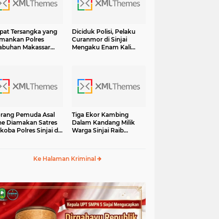
at Tersangka yang
Diciduk Polisi, Pelaku
mankan Polres
Curanmor di Sinjai
abuhan Makassar
Mengaku Enam Kali
sama BB Shabu 6.7
Lakukan Pencurian dan
 Terancam Hukuman
13 Kali Curat Ternyata Ini
umur Hidup
Orangnya
rang Pemuda Asal
Tiga Ekor Kambing
e Diamakan Satres
Dalam Kandang Milik
koba Polres Sinjai di
Warga Sinjai Raib
an Petta Ponggawae
Digasak Maling
Ke Halaman Kriminal