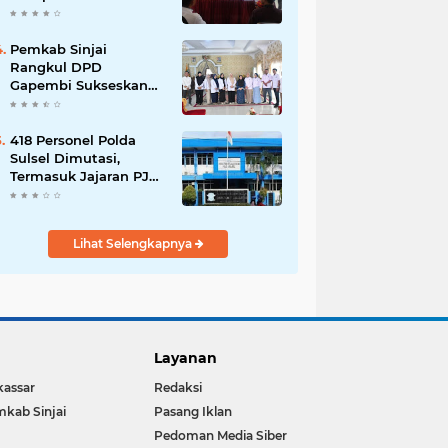
Narkoba-Judi
Pemkab Sinjai
Rangkul DPD
Gapembi Sukseskan
Program MBG Menuju
Indonesia Emas 2045
418 Personel Polda
Sulsel Dimutasi,
Termasuk Jajaran PJU
Ditlantas
Lihat Selengkapnya
Layanan
assar
Redaksi
kab Sinjai
Pasang Iklan
Pedoman Media Siber