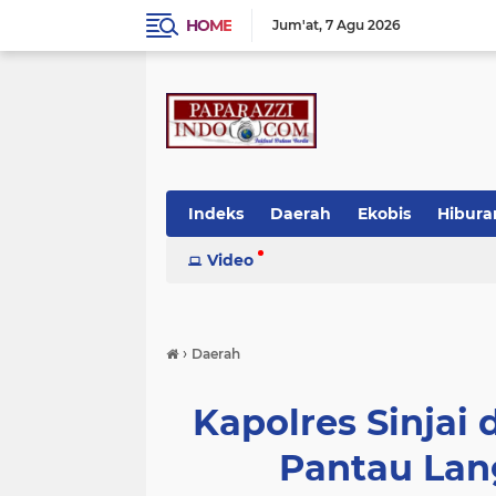
HOME
Jum'at
7 Agu 2026
Indeks
Daerah
Ekobis
Hibura
Video
›
Daerah
Kapolres Sinjai
Pantau Lan