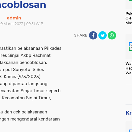
coblosan
Pel
admin
Ole
Mas
9 Maret 2023 | 09:51 WIB
Dih
SHARE
stikan pelaksanaan Pilkades
lres Sinjai Akbp Rachmat
elaksanan pencoblosan,
Wak
Had
Kompol Sunyoto, S.Sos
Wak
S. Kamis (9/3/2023).
Tam
ang dipantau langsung
Kecamatan Sinjai Timur seperti
 Kecamatan Sinjai Timur,
tau dan cek pelaksanaan
Kr
dengan mengendarai kendaraan