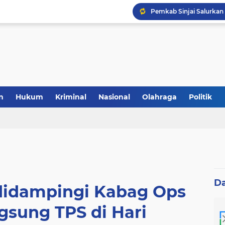
Laris Manis! Kejari Sin
n
Hukum
Kriminal
Nasional
Olahraga
Politik
D
 didampingi Kabag Ops
gsung TPS di Hari