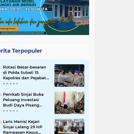
rita Terpopuler
Rotasi Besar-besaran
di Polda Sulsel: 15
Kapolres dan Pejabat
Utama Berganti, Ini
Daftar Lengkapnya
Pemkab Sinjai Buka
Peluang Investasi
Budi Daya Pisang
Cavendish Usai
Menerima PT GGF
Laris Manis! Kejari
Sinjai Lelang 29 HP
Rampasan Kasus