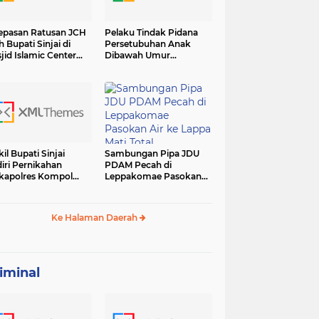
epasan Ratusan JCH
Pelaku Tindak Pidana
h Bupati Sinjai di
Persetubuhan Anak
jid Islamic Center
Dibawah Umur
adiri Forkopimda
Diamankan Sat Reskrim
Polres Sinjai
il Bupati Sinjai
Sambungan Pipa JDU
iri Pernikahan
PDAM Pecah di
apolres Kompol
Leppakomae Pasokan
ar dengan Sunarti
Air ke Lappa Mati Total
Ke Halaman Daerah
iminal