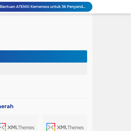
Sambut HUT Ke-81 RI, ASN dan Kadis DLHK Sinjai Turun Kerja Bakti di Alun-Alun
Sambut HUT ke-81 RI, PTMSI dan Dinkes Sinjai Gelar Turnamen Tenis Meja Berhadiah Bibit Atlet
jai Lelang 29 HP Rampasan Kasus Narkoba-Judi
Hadir di Rakerkornas APINDO 2026, Bupati Sinjai Tawarkan Peluang Investasi Perikanan-UMKM
Sambut HLM TP2DD, BI Sulsel dan Pemkab Sinjai Mantapkan Strategi Digitalisasi Transaksi
BRI Gelar Apresiasi Khusus Nasabah Pensiunan Untuk Tingkatkan Loyalitas dan Pengalaman Layanan
Keren! Pelajar SMP Asal Sinjai Bakal Jadi Pembicara di Kantor Google Indonesia
Meriahkan HUT ke-81 RI, Wabup Sinjai Buka Turnamen Mini Soccer Bahari Lappa Cup 2026
Keren! Tim SAR Dit Samapta Polda Sulsel Raih Penghargaan Basarnas Usai Misi ATR 42-500 di Bulu Saraung
Pemkab Sinjai Salurkan Bantuan ATENSI Kemensos untuk 36 Penyandang Disabilitas
aerah