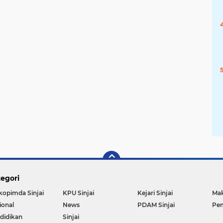
egori
kopimda Sinjai
KPU Sinjai
Kejari Sinjai
Mak
ional
News
PDAM Sinjai
Pem
didikan
Sinjai