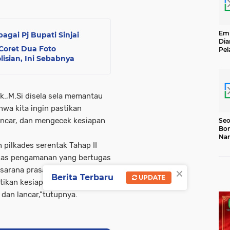
Emp
agai Pj Bupati Sinjai
Dia
 Coret Dua Foto
Pel
olisian, Ini Sebabnya
Ber
Kg
Se
k.,M.Si disela sela memantau
wa kita ingin pastikan
ancar, dan mengecek kesiapan
Seo
Bon
Nar
pilkades serentak Tahap II
Jal
gas pengamanan yang bertugas
×
sarana prasarana,”ujarnya.
Berita Terbaru
UPDATE
tikan kesiapan tahap
dan lancar,”tutupnya.