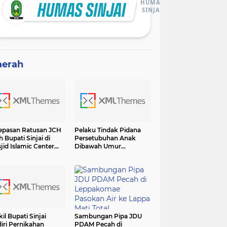
HUMAS
SINJAI
aerah
epasan Ratusan JCH
Pelaku Tindak Pidana
h Bupati Sinjai di
Persetubuhan Anak
jid Islamic Center
Dibawah Umur
adiri Forkopimda
Diamankan Sat Reskrim
Polres Sinjai
il Bupati Sinjai
Sambungan Pipa JDU
iri Pernikahan
PDAM Pecah di