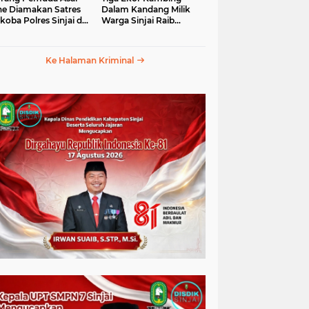
e Diamakan Satres
Dalam Kandang Milik
koba Polres Sinjai di
Warga Sinjai Raib
an Petta Ponggawae
Digasak Maling
Ke Halaman Kriminal