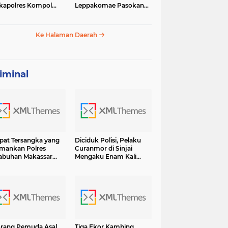
apolres Kompol
Leppakomae Pasokan
ar dengan Sunarti
Air ke Lappa Mati Total
Ke Halaman Daerah
iminal
at Tersangka yang
Diciduk Polisi, Pelaku
mankan Polres
Curanmor di Sinjai
abuhan Makassar
Mengaku Enam Kali
sama BB Shabu 6.7
Lakukan Pencurian dan
 Terancam Hukuman
13 Kali Curat Ternyata Ini
umur Hidup
Orangnya
rang Pemuda Asal
Tiga Ekor Kambing