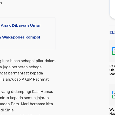
a.
n Anak Dibawah Umur
D
an Wakapolres Kompol
 luar biasa sebagai pilar dalam
Pel
 juga berperan sebagai
Ole
angat bermanfaat kepada
Mas
Dih
lisian,”ucap AKBP Rachmat
i yang didampingi Kasi Humas
inta kepada semua jajaran
rhadap Pers. Mari bersama kita
Wak
i Sinjai.
Had