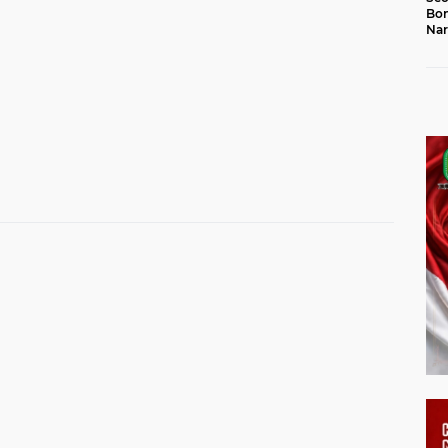
Bon
Nar
Jal