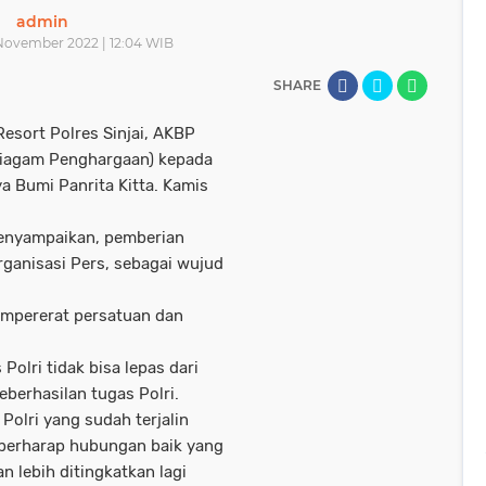
admin
November 2022 | 12:04 WIB
SHARE
esort Polres Sinjai, AKBP
iagam Penghargaan) kepada
a Bumi Panrita Kitta. Kamis
enyampaikan, pemberian
ganisasi Pers, sebagai wujud
mempererat persatuan dan
olri tidak bisa lepas dari
berhasilan tugas Polri.
 Polri yang sudah terjalin
i berharap hubungan baik yang
n lebih ditingkatkan lagi