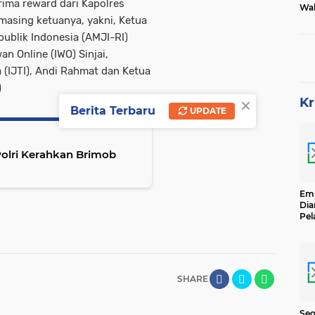
ima reward dari Kapolres
Wak
Tam
masing ketuanya, yakni, Ketua
publik Indonesia (AMJI-RI)
an Online (IWO) Sinjai,
a (IJTI), Andi Rahmat dan Ketua
)
×
Kr
Berita Terbaru
UPDATE
olri Kerahkan Brimob
Emp
Dia
Pel
Ber
Kg
Se
SHARE
Seo