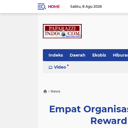
HOME
Sabtu
8 Agu 2026
Indeks
Daerah
Ekobis
Hibura
Video
›
News
Empat Organisasi
Reward 