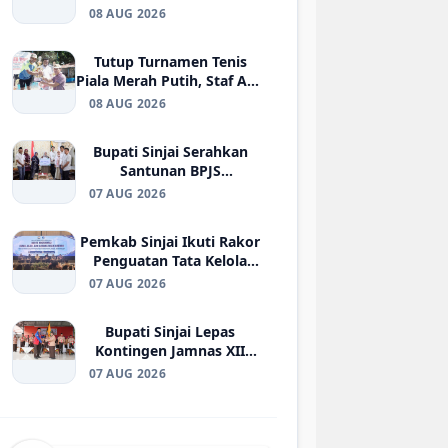
Gelar Turnamen Domino
08 AUG 2026
untuk Jaring Atlet Porprov
Tutup Turnamen Tenis
Piala Merah Putih, Staf Ahli
Bupati Dorong Pembinaan
08 AUG 2026
Atlet Sinjai
Bupati Sinjai Serahkan
Santunan BPJS
Ketenagakerjaan kepada
07 AUG 2026
Ahli Waris Korban di
Morowali
Pemkab Sinjai Ikuti Rakor
Penguatan Tata Kelola
BUMD Air Minum di
07 AUG 2026
Kemendagri
Bupati Sinjai Lepas
Kontingen Jamnas XII
2026, Pesan Jaga
07 AUG 2026
Kesehatan dan Ukir
Prestasi