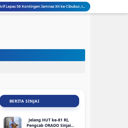
Keren! Tim SAR Dit Samapta Polda Sulsel Raih Penghargaan Basarnas Usai Misi ATR 42-500 di Bulu Saraung
Pemkab Sinjai Salurkan Bantuan ATENSI Kemensos untuk 36 Penyandang Disabilitas
Sambut HUT Ke-81 RI, ASN dan Kadis DLHK Sinjai Turun Kerja Bakti di Alun-Alun
Sambut HUT ke-81 RI, PTMSI dan Dinkes Sinjai Gelar Turnamen Tenis Meja Berhadiah Bibit Atlet
jai Lelang 29 HP Rampasan Kasus Narkoba-Judi
Hadir di Rakerkornas APINDO 2026, Bupati Sinjai Tawarkan Peluang Investasi Perikanan-UMKM
Sambut HLM TP2DD, BI Sulsel dan Pemkab Sinjai Mantapkan Strategi Digitalisasi Transaksi
BRI Gelar Apresiasi Khusus Nasabah Pensiunan Untuk Tingkatkan Loyalitas dan Pengalaman Layanan
Luar Biasa! Pelajar SMPN 3 Sinjai Unjuk Gigi Pamer Aplikasi AI di Kantor Google Indonesia
Bupati Sinjai Ratnawati Arif Lepas 56 Kontingen Jamnas XII ke Cibubur, Ini Pesannya
BERITA SINJAI
Jelang HUT ke-81 RI,
Pengcab ORADO Sinjai