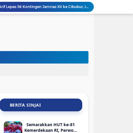
Bupati Sinjai Ratnawati Arif Lepas 56 Kontingen Jamnas XII ke Cibubur, Ini Pesannya
Keren! Tim SAR Dit Samapta Polda Sulsel Raih Penghargaan Basarnas Usai Misi ATR 42-500 di Bulu Saraung
Pemkab Sinjai Salurkan Bantuan ATENSI Kemensos untuk 36 Penyandang Disabilitas
Sambut HUT Ke-81 RI, ASN dan Kadis DLHK Sinjai Turun Kerja Bakti di Alun-Alun
Sambut HUT ke-81 RI, PTMSI dan Dinkes Sinjai Gelar Turnamen Tenis Meja Berhadiah Bibit Atlet
jai Lelang 29 HP Rampasan Kasus Narkoba-Judi
Hadir di Rakerkornas APINDO 2026, Bupati Sinjai Tawarkan Peluang Investasi Perikanan-UMKM
Sambut HLM TP2DD, BI Sulsel dan Pemkab Sinjai Mantapkan Strategi Digitalisasi Transaksi
Bupati Sinjai Serahkan Santunan BPJS Ketenagakerjaan Warga yang Meninggal di Morowali
Luar Biasa! Pelajar SMPN 3 Sinjai Unjuk Gigi Pamer Aplikasi AI di Kantor Google Indonesia
BERITA SINJAI
Semarakkan HUT ke-81
Kemerdekaan RI, Perwosi