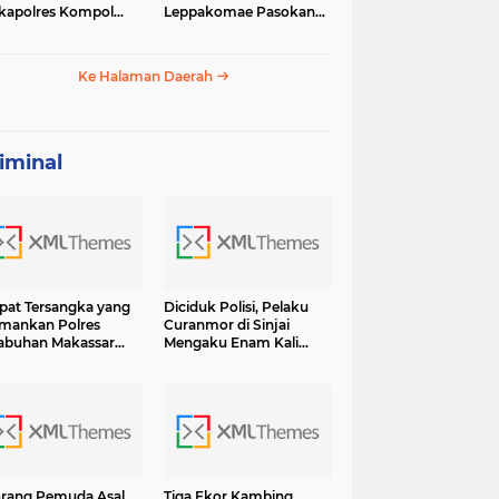
apolres Kompol
Leppakomae Pasokan
ar dengan Sunarti
Air ke Lappa Mati Total
Ke Halaman Daerah
iminal
at Tersangka yang
Diciduk Polisi, Pelaku
mankan Polres
Curanmor di Sinjai
abuhan Makassar
Mengaku Enam Kali
sama BB Shabu 6.7
Lakukan Pencurian dan
 Terancam Hukuman
13 Kali Curat Ternyata Ini
umur Hidup
Orangnya
rang Pemuda Asal
Tiga Ekor Kambing