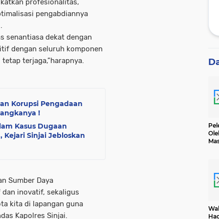
katkan profesionalitas,
ptimalisasi pengabdiannya
.
s senantiasa dekat dengan
itif dengan seluruh komponen
tetap terjaga,”harapnya.
D
gaan Korupsi Pengadaan
sangkanya !
Pel
Dalam Kasus Dugaan
Ole
, Kejari Sinjai Jebloskan
Mas
Dih
an Sumber Daya
dan inovatif, sekaligus
a kita di lapangan guna
Wak
as Kapolres Sinjai.
Had