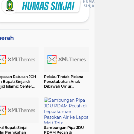
HUMAS
SINJAI
aerah
epasan Ratusan JCH
Pelaku Tindak Pidana
h Bupati Sinjai di
Persetubuhan Anak
jid Islamic Center
Dibawah Umur
adiri Forkopimda
Diamankan Sat Reskrim
Polres Sinjai
il Bupati Sinjai
Sambungan Pipa JDU
iri Pernikahan
PDAM Pecah di