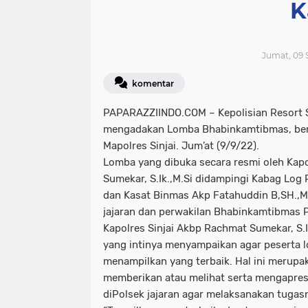
K
Jumat, 09 
komentar
PAPARAZZIINDO.COM – Kepolisian Resort Si
mengadakan Lomba Bhabinkamtibmas, ber
Mapolres Sinjai. Jum’at (9/9/22).
Lomba yang dibuka secara resmi oleh Kapo
Sumekar, S.Ik.,M.Si didampingi Kabag Log P
dan Kasat Binmas Akp Fatahuddin B,SH.,M.
jajaran dan perwakilan Bhabinkamtibmas P
Kapolres Sinjai Akbp Rachmat Sumekar, S.
yang intinya menyampaikan agar peserta
menampilkan yang terbaik. Hal ini merup
memberikan atau melihat serta mengapres
diPolsek jajaran agar melaksanakan tugas