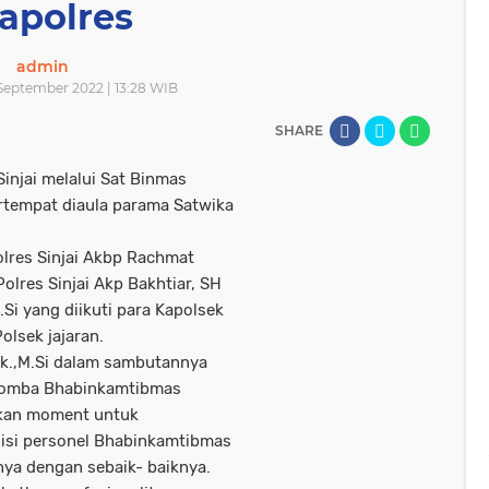
apolres
admin
September 2022 | 13:28 WIB
SHARE
njai melalui Sat Binmas
tempat diaula parama Satwika
lres Sinjai Akbp Rachmat
olres Sinjai Akp Bakhtiar, SH
Si yang diikuti para Kapolsek
olsek jajaran.
Ik.,M.Si dalam sambutannya
 lomba Bhabinkamtibmas
akan moment untuk
isi personel Bhabinkamtibmas
nya dengan sebaik- baiknya.