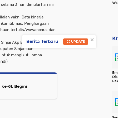
Wak
elama 3 hari dimulai hari ini
Tam
.
laian yakni Data kinerja
binkamtibmas, Penghargaan
huan tertulis/wawancara, dan
×
Kr
Berita Terbaru
UPDATE
Sinjai Akp Bakhtiar, SH, Iptu
upaten Sinjai. Dan
 untuk mengikuti lomba
andi)
Emp
Dia
Pel
Ber
ke-61, Begini
Kg
Se
Seo