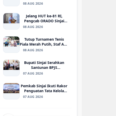
Sinjai Gelar Senam Sehat
08 AUG 2026
Bugar
Jelang HUT ke-81 RI,
Pengcab ORADO Sinjai
Gelar Turnamen Domino
08 AUG 2026
untuk Jaring Atlet Porprov
Tutup Turnamen Tenis
Piala Merah Putih, Staf Ahli
Bupati Dorong Pembinaan
08 AUG 2026
Atlet Sinjai
Bupati Sinjai Serahkan
Santunan BPJS
Ketenagakerjaan kepada
07 AUG 2026
Ahli Waris Korban di
Morowali
Pemkab Sinjai Ikuti Rakor
Penguatan Tata Kelola
BUMD Air Minum di
07 AUG 2026
Kemendagri