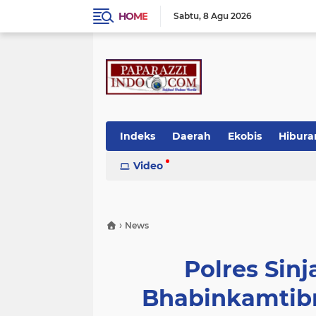
HOME
Sabtu
8 Agu 2026
Indeks
Daerah
Ekobis
Hibura
Video
›
News
Polres Sin
Bhabinkamtib