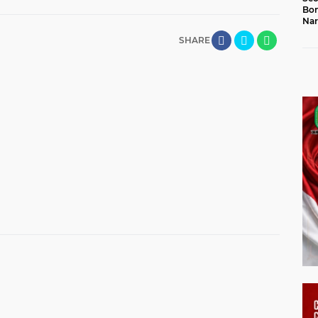
Bon
Nar
Jal
SHARE