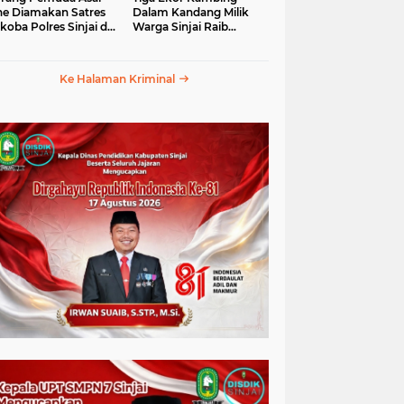
e Diamakan Satres
Dalam Kandang Milik
koba Polres Sinjai di
Warga Sinjai Raib
an Petta Ponggawae
Digasak Maling
Ke Halaman Kriminal