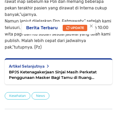
rawat inap sebelum ke Poli dan memang beberapa
pekan terakhir pasien yang dirawat di Interna cukup
banyak,”ujarnya.
Namun lanjut dijelaskan Drg. Fatmawaty,” setelah kami
×
telusuri, dr spsialis Poli Interna 1 masuknya jam 10:00
Berita Terbaru
UPDATE
wita pagi dan itu sudah sesuai jadwal yang telah kami
publish. Malah lebih cepat dari jadwalnya
pak,”tutupnya. (Pz)
Artikel Selanjutnya
BPJS Ketenagakerjaan Sinjai Masih Perketat
Penggunaan Masker Bagi Tamu di Ruang
Pelayanan Publik
Kesehatan
News