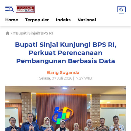
Home
Terpopuler
Indeks
Nasional
›
#Bupati Sinjai#BPS RI
Bupati Sinjai Kunjungi BPS RI,
Perkuat Perencanaan
Pembangunan Berbasis Data
Elang Suganda
Selasa, 07 Juli 2026 | 17:27 WIB