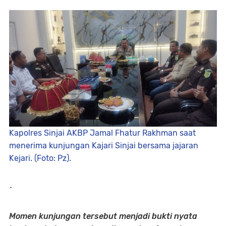
Kapolres Sinjai AKBP Jamal Fhatur Rakhman saat
menerima kunjungan Kajari Sinjai bersama jajaran
Kejari. (Foto: Pz).
-
​Momen kunjungan tersebut menjadi bukti nyata