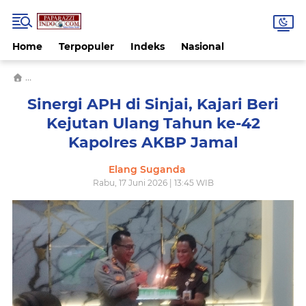
Home
Terpopuler
Indeks
Nasional
›
#Sinergi APH di Sinjai #Kajari Beri Kejutan #Ulang Tahun ke-42 
Sinergi APH di Sinjai, Kajari Beri
Kejutan Ulang Tahun ke-42
Kapolres AKBP Jamal
Elang Suganda
Rabu, 17 Juni 2026 | 13:45 WIB