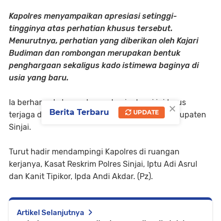
Kapolres menyampaikan apresiasi setinggi-
tingginya atas perhatian khusus tersebut.
Menurutnya, perhatian yang diberikan oleh Kajari
Budiman dan rombongan merupakan bentuk
penghargaan sekaligus kado istimewa baginya di
usia yang baru.
Ia berharap kekompakan antar-instansi ini terus
×
Berita Terbaru
UPDATE
terjaga demi menciptakan kondusivitas di Kabupaten
Sinjai.
Turut hadir mendampingi Kapolres di ruangan
kerjanya, Kasat Reskrim Polres Sinjai, Iptu Adi Asrul
dan Kanit Tipikor, Ipda Andi Akdar. (Pz).
Artikel Selanjutnya