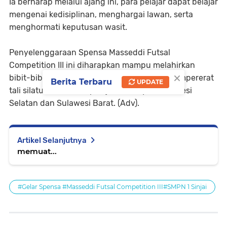
Ia berharap melalui ajang ini, para pelajar dapat belajar
mengenai kedisiplinan, menghargai lawan, serta
menghormati keputusan wasit.
Penyelenggaraan Spensa Masseddi Futsal
Competition III ini diharapkan mampu melahirkan
×
bibit-bibit atlet futsal potensial sekaligus mempererat
Berita Terbaru
UPDATE
tali silaturahmi antar pelajar di wilayah Sulawesi
Selatan dan Sulawesi Barat. (Adv).
Artikel Selanjutnya
memuat...
#Gelar Spensa #Masseddi Futsal Competition III#SMPN 1 Sinjai