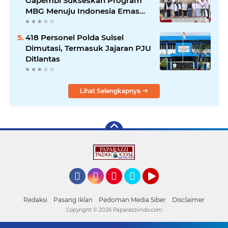
Gapembi Sukseskan Program
MBG Menuju Indonesia Emas
2045
418 Personel Polda Sulsel
Dimutasi, Termasuk Jajaran PJU
Ditlantas
Lihat Selengkapnya
Facebook
Instagram
Pinterest
Twitter
YouTube
Redaksi
Pasang Iklan
Pedoman Media Siber
Disclaimer
Copyright ©
2026 Paparazziindo.com