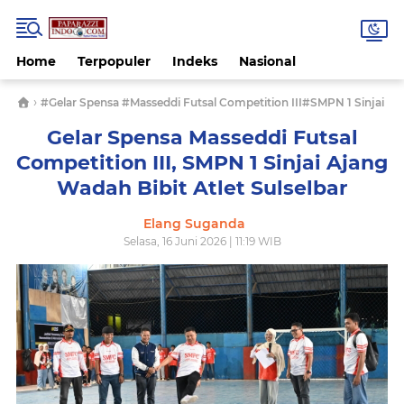
Home
Terpopuler
Indeks
Nasional
›
#Gelar Spensa #Masseddi Futsal Competition III#SMPN 1 Sinjai
Gelar Spensa Masseddi Futsal
Competition III, SMPN 1 Sinjai Ajang
Wadah Bibit Atlet Sulselbar
Elang Suganda
Selasa, 16 Juni 2026 | 11:19 WIB