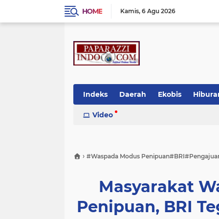
HOME
Kamis
6 Agu 2026
Indeks
Daerah
Ekobis
Hibura
Video
›
#Waspada Modus Penipuan#BRI#Pengajuan 
Masyarakat W
Penipuan, BRI T