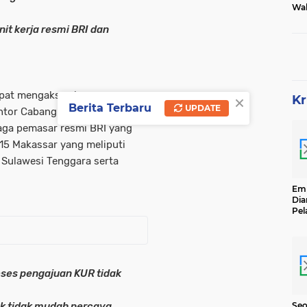
Wak
Tam
it kerja resmi BRI dan
pat mengakses layanan
×
Kr
Berita Terbaru
UPDATE
ntor Cabang Pembantu, BRI
aga pemasar resmi BRI yang
 15 Makassar yang meliputi
, Sulawesi Tenggara serta
Emp
Dia
Pel
Ber
Kg
Se
ses pengajuan KUR tidak
uk tidak mudah percaya
Seo