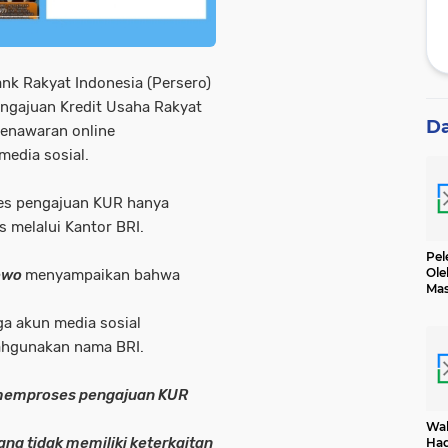
nk Rakyat Indonesia (Persero)
ngajuan Kredit Usaha Rakyat
D
penawaran online
media sosial.
es pengajuan KUR hanya
s melalui Kantor BRI.
Pel
Ole
bowo
menyampaikan bahwa
Mas
Dih
gga akun media sosial
hgunakan nama BRI.
 memproses pengajuan KUR
Wak
ang tidak memiliki keterkaitan
Had