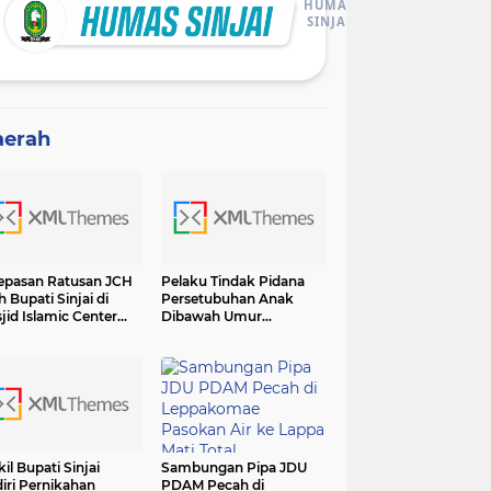
HUMAS
SINJAI
aerah
epasan Ratusan JCH
Pelaku Tindak Pidana
h Bupati Sinjai di
Persetubuhan Anak
jid Islamic Center
Dibawah Umur
adiri Forkopimda
Diamankan Sat Reskrim
Polres Sinjai
il Bupati Sinjai
Sambungan Pipa JDU
iri Pernikahan
PDAM Pecah di