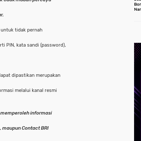
Bon
Nar
r.
Jal
 untuk tidak pernah
ti PIN, kata sandi (password),
dapat dipastikan merupakan
ormasi melalui kanal resmi
 memperoleh informasi
I, maupun Contact BRI