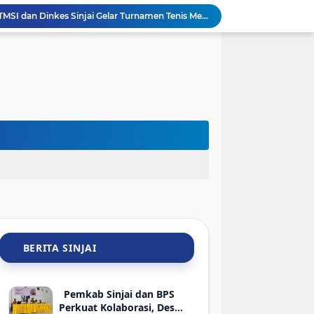
Sambut HUT ke-81 RI, PTMSI dan Dinkes Sinjai Gelar Turnamen Tenis Meja Berhadiah Bibit Atlet
jai Lelang 29 HP Rampasan Kasus Narkoba-Judi
Hadir di Rakerkornas APINDO 2026, Bupati Sinjai Tawarkan Peluang Investasi Perikanan-UMKM
Sambut HLM TP2DD, BI Sulsel dan Pemkab Sinjai Mantapkan Strategi Digitalisasi Transaksi
BRI Gelar Apresiasi Khusus Nasabah Pensiunan Untuk Tingkatkan Loyalitas dan Pengalaman Layanan
Keren! Pelajar SMP Asal Sinjai Bakal Jadi Pembicara di Kantor Google Indonesia
Meriahkan HUT ke-81 RI, Wabup Sinjai Buka Turnamen Mini Soccer Bahari Lappa Cup 2026
Kadis Kominfo Sinjai Ajak Jajarannya Sukseskan Gerakan Stop Mager Agar Mapan, Mulai dari Pekarangan
Pemkab Sinjai Salurkan Bantuan ATENSI Kemensos untuk 36 Penyandang Disabilitas
Sambut HUT Ke-81 RI, ASN dan Kadis DLHK Sinjai Turun Kerja Bakti di Alun-Alun
BERITA SINJAI
Pemkab Sinjai dan BPS
Perkuat Kolaborasi, Desa