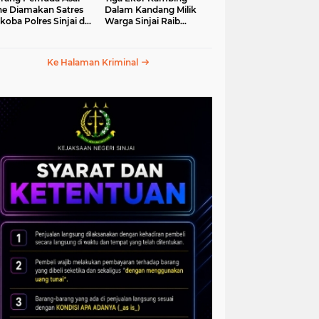
e Diamakan Satres
Dalam Kandang Milik
koba Polres Sinjai di
Warga Sinjai Raib
an Petta Ponggawae
Digasak Maling
Ke Halaman Kriminal