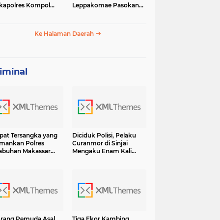
apolres Kompol
Leppakomae Pasokan
ar dengan Sunarti
Air ke Lappa Mati Total
Ke Halaman Daerah
iminal
at Tersangka yang
Diciduk Polisi, Pelaku
mankan Polres
Curanmor di Sinjai
abuhan Makassar
Mengaku Enam Kali
sama BB Shabu 6.7
Lakukan Pencurian dan
 Terancam Hukuman
13 Kali Curat Ternyata Ini
umur Hidup
Orangnya
rang Pemuda Asal
Tiga Ekor Kambing