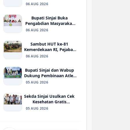
Cantik Didorong Jadi
06 AUG 2026
Fondasi Pembangunan
Berkualitas
Bupati Sinjai Buka
Pengabdian Masyarakat
FISIP Unhas, Perkuat
06 AUG 2026
Kolaborasi Pengembangan
Pariwisata Berkelanjutan
Sambut HUT ke-81
Kemerdekaan RI, Pejabat
Daerah dan ASN Sinjai
06 AUG 2026
Kompak Bersihkan Alun-
Alun
Bupati Sinjai dan Wabup
Dukung Pembinaan Atlet
Muda, Amure Cup III
05 AUG 2026
Futsal Competition 2026
Resmi Bergulir
Sekda Sinjai Usulkan Cek
Kesehatan Gratis
Dirangkaikan dengan
05 AUG 2026
Penyaluran Bantuan
ATENSI