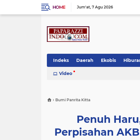
HOME
Jum'at
7 Agu 2026
Indeks
Daerah
Ekobis
Hibura
Video
›
Bumi Panrita Kitta
Penuh Haru, 
Perpisahan AKB