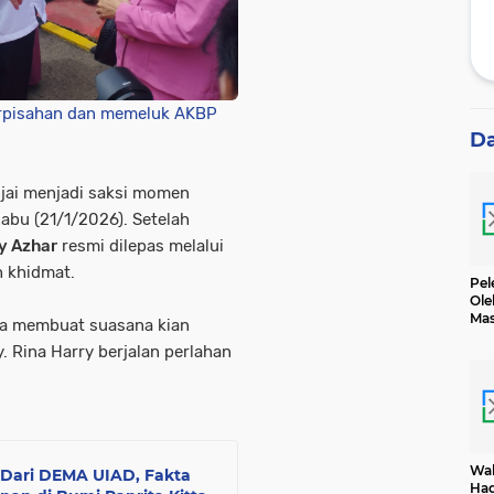
perpisahan dan memeluk AKBP
D
njai menjadi saksi momen
Rabu (21/1/2026). Setelah
y Azhar
resmi dilepas melalui
h khidmat.
Pel
Ole
Mas
ma membuat suasana kian
Dih
 Rina Harry berjalan perlahan
Wak
 Dari DEMA UIAD, Fakta
Had