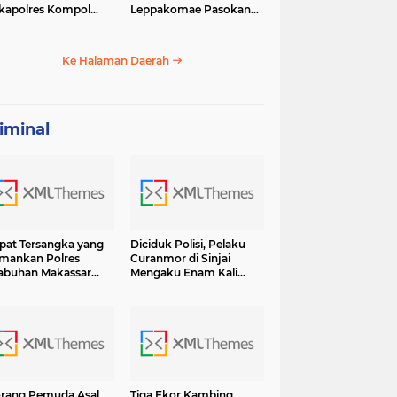
apolres Kompol
Leppakomae Pasokan
ar dengan Sunarti
Air ke Lappa Mati Total
Ke Halaman Daerah
iminal
at Tersangka yang
Diciduk Polisi, Pelaku
mankan Polres
Curanmor di Sinjai
abuhan Makassar
Mengaku Enam Kali
sama BB Shabu 6.7
Lakukan Pencurian dan
 Terancam Hukuman
13 Kali Curat Ternyata Ini
umur Hidup
Orangnya
rang Pemuda Asal
Tiga Ekor Kambing