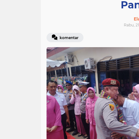
Pan
E
Rabu, 21
komentar