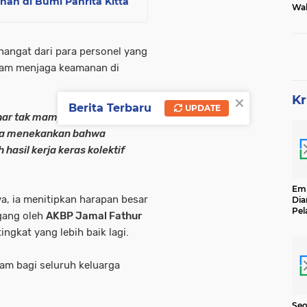
n di Bumi Panrita Kitta
Wak
Tam
 hangat dari para personel yang
alam menjaga keamanan di
×
Kr
Berita Terbaru
UPDATE
zhar tak mampu
 Ia menekankan bahwa
 hasil kerja keras kolektif
Emp
ya, ia menitipkan harapan besar
Dia
Pel
gang oleh
AKBP Jamal Fathur
Ber
ngkat yang lebih baik lagi.
Kg
Se
m bagi seluruh keluarga
Seo