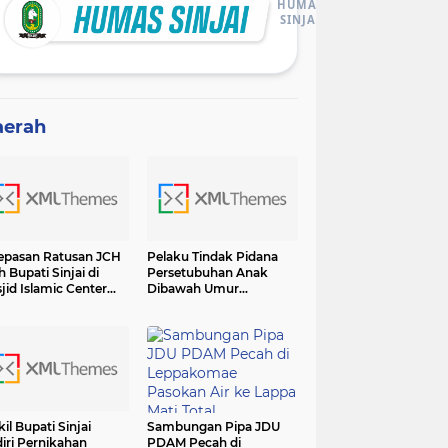
HUMAS
SINJAI
aerah
epasan Ratusan JCH
Pelaku Tindak Pidana
h Bupati Sinjai di
Persetubuhan Anak
jid Islamic Center
Dibawah Umur
adiri Forkopimda
Diamankan Sat Reskrim
Polres Sinjai
il Bupati Sinjai
Sambungan Pipa JDU
iri Pernikahan
PDAM Pecah di