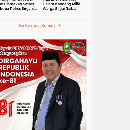
e Diamakan Satres
Dalam Kandang Milik
koba Polres Sinjai di
Warga Sinjai Raib
an Petta Ponggawae
Digasak Maling
Ke Halaman Kriminal