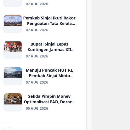
Ketenagakerjaan kepada
07 AUG 2026
Ahli Waris Korban di
Morowali
Pemkab Sinjai Ikuti Rakor
Penguatan Tata Kelola
BUMD Air Minum di
07 AUG 2026
Kemendagri
Bupati Sinjai Lepas
Kontingen Jamnas XII
2026, Pesan Jaga
07 AUG 2026
Kesehatan dan Ukir
Prestasi
Menuju Puncak HUT RI,
Pemkab Sinjai Minta
Warga yang Belum Pasang
07 AUG 2026
Bendera Segera
Berpartisipasi
Sekda Pimpin Monev
Optimalisasi PAD, Dorong
Penguatan Strategi
06 AUG 2026
Peningkatan Pendapatan
Daerah