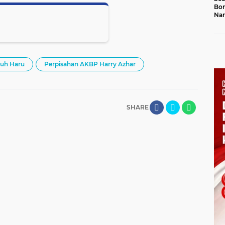
Bon
Nar
Jal
uh Haru
Perpisahan AKBP Harry Azhar
SHARE