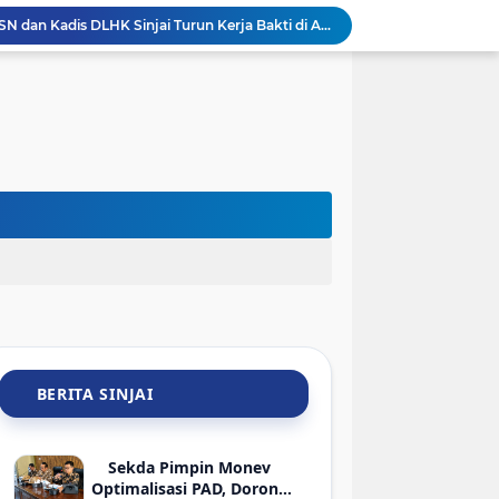
Sambut HUT Ke-81 RI, ASN dan Kadis DLHK Sinjai Turun Kerja Bakti di Alun-Alun
Sambut HUT ke-81 RI, PTMSI dan Dinkes Sinjai Gelar Turnamen Tenis Meja Berhadiah Bibit Atlet
jai Lelang 29 HP Rampasan Kasus Narkoba-Judi
Hadir di Rakerkornas APINDO 2026, Bupati Sinjai Tawarkan Peluang Investasi Perikanan-UMKM
Sambut HLM TP2DD, BI Sulsel dan Pemkab Sinjai Mantapkan Strategi Digitalisasi Transaksi
BRI Gelar Apresiasi Khusus Nasabah Pensiunan Untuk Tingkatkan Loyalitas dan Pengalaman Layanan
Keren! Pelajar SMP Asal Sinjai Bakal Jadi Pembicara di Kantor Google Indonesia
Meriahkan HUT ke-81 RI, Wabup Sinjai Buka Turnamen Mini Soccer Bahari Lappa Cup 2026
Keren! Tim SAR Dit Samapta Polda Sulsel Raih Penghargaan Basarnas Usai Misi ATR 42-500 di Bulu Saraung
Pemkab Sinjai Salurkan Bantuan ATENSI Kemensos untuk 36 Penyandang Disabilitas
BERITA SINJAI
Sekda Pimpin Monev
Optimalisasi PAD, Dorong