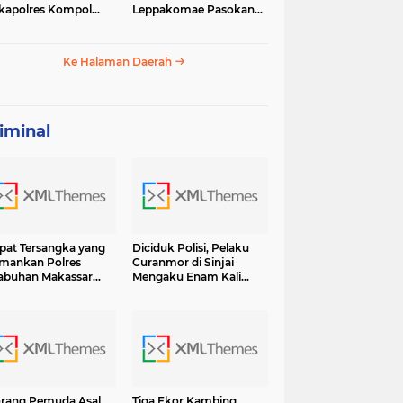
apolres Kompol
Leppakomae Pasokan
ar dengan Sunarti
Air ke Lappa Mati Total
Ke Halaman Daerah
iminal
at Tersangka yang
Diciduk Polisi, Pelaku
mankan Polres
Curanmor di Sinjai
abuhan Makassar
Mengaku Enam Kali
sama BB Shabu 6.7
Lakukan Pencurian dan
 Terancam Hukuman
13 Kali Curat Ternyata Ini
umur Hidup
Orangnya
rang Pemuda Asal
Tiga Ekor Kambing