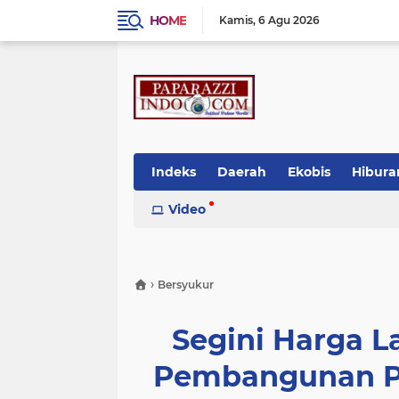
HOME
Kamis
6 Agu 2026
Indeks
Daerah
Ekobis
Hibura
Video
›
Bersyukur
Segini Harga 
Pembangunan Pab