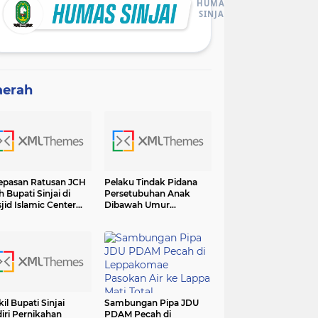
HUMAS
SINJAI
aerah
epasan Ratusan JCH
Pelaku Tindak Pidana
h Bupati Sinjai di
Persetubuhan Anak
jid Islamic Center
Dibawah Umur
adiri Forkopimda
Diamankan Sat Reskrim
Polres Sinjai
il Bupati Sinjai
Sambungan Pipa JDU
iri Pernikahan
PDAM Pecah di