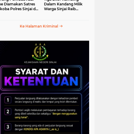
e Diamakan Satres
Dalam Kandang Milik
koba Polres Sinjai di
Warga Sinjai Raib
an Petta Ponggawae
Digasak Maling
Ke Halaman Kriminal