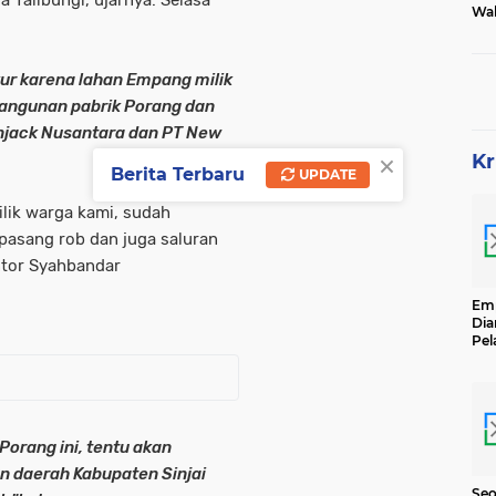
 Talibungi,"ujarnya. Selasa
Wak
Tam
kur karena lahan Empang milik
angunan pabrik Porang dan
onjack Nusantara dan PT New
×
Kr
Berita Terbaru
UPDATE
ilik warga kami, sudah
 pasang rob dan juga saluran
ntor Syahbandar
Emp
Dia
Pel
Ber
Kg
Se
orang ini, tentu akan
 daerah Kabupaten Sinjai
Seo