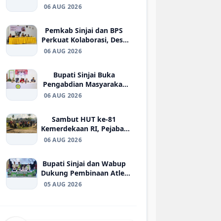
Penguatan Strategi
06 AUG 2026
Peningkatan Pendapatan
Daerah
Pemkab Sinjai dan BPS
Perkuat Kolaborasi, Desa
Cantik Didorong Jadi
06 AUG 2026
Fondasi Pembangunan
Berkualitas
Bupati Sinjai Buka
Pengabdian Masyarakat
FISIP Unhas, Perkuat
06 AUG 2026
Kolaborasi Pengembangan
Pariwisata Berkelanjutan
Sambut HUT ke-81
Kemerdekaan RI, Pejabat
Daerah dan ASN Sinjai
06 AUG 2026
Kompak Bersihkan Alun-
Alun
Bupati Sinjai dan Wabup
Dukung Pembinaan Atlet
Muda, Amure Cup III
05 AUG 2026
Futsal Competition 2026
Resmi Bergulir