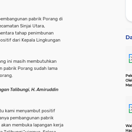
pembangunan pabrik Porang di
ecamatan Sinjai Utara,
sementara tahap penimbunan
D
ositif dari Kepala Lingkungan
ang ini masih membutuhkan
n pabrik Porang sudah lama
Porang.
Pel
Ole
Mas
gan Talibungi, H. Amiruddin
Dih
ntu kami menyambut positif
danya pembangunan pabrik
ti akan membuka lapangan kerja
Wak
Had