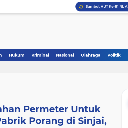
Laris Manis! Kejari Sin
n
Hukum
Kriminal
Nasional
Olahraga
Politik
Lahan Permeter Untuk
rik Porang di Sinjai,