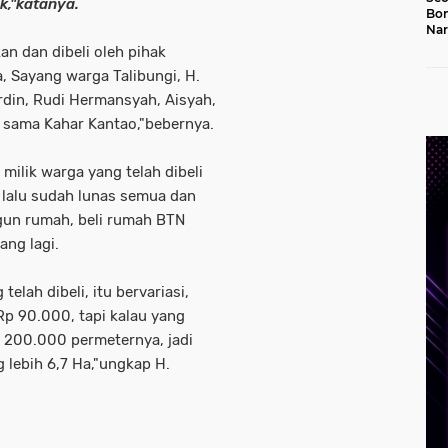
k,"katanya.
Bon
Nar
Jal
an dan dibeli oleh pihak
, Sayang warga Talibungi, H.
rdin, Rudi Hermansyah, Aisyah,
i sama Kahar Kantao,"bebernya.
milik warga yang telah dibeli
 lalu sudah lunas semua dan
gun rumah, beli rumah BTN
ang lagi.
elah dibeli, itu bervariasi,
p 90.000, tapi kalau yang
p 200.000 permeternya, jadi
g lebih 6,7 Ha,"ungkap H.