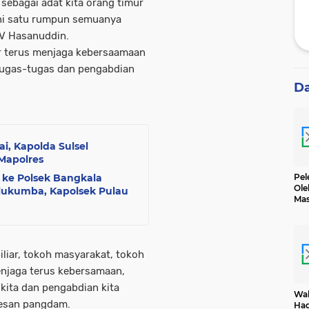
 sebagai adat kita orang timur
 ini satu rumpun semuanya
IV Hasanuddin.
gar terus menjaga kebersaamaan
tugas-tugas dan pengabdian
D
ai, Kapolda Sulsel
Mapolres
Pel
i ke Polsek Bangkala
Ole
lukumba, Kapolsek Pulau
Mas
Dih
liar, tokoh masyarakat, tokoh
njaga terus kebersamaan,
 kita dan pengabdian kita
Wak
pesan pangdam.
Had