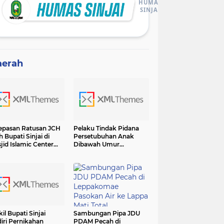
HUMAS
SINJAI
aerah
epasan Ratusan JCH
Pelaku Tindak Pidana
h Bupati Sinjai di
Persetubuhan Anak
jid Islamic Center
Dibawah Umur
adiri Forkopimda
Diamankan Sat Reskrim
Polres Sinjai
il Bupati Sinjai
Sambungan Pipa JDU
iri Pernikahan
PDAM Pecah di