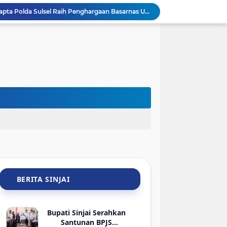
Keren! Tim SAR Dit Samapta Polda Sulsel Raih Penghargaan Basarnas Usai Misi ATR 42-500 di Bulu Saraung
Pemkab Sinjai Salurkan Bantuan ATENSI Kemensos untuk 36 Penyandang Disabilitas
Sambut HUT Ke-81 RI, ASN dan Kadis DLHK Sinjai Turun Kerja Bakti di Alun-Alun
Sambut HUT ke-81 RI, PTMSI dan Dinkes Sinjai Gelar Turnamen Tenis Meja Berhadiah Bibit Atlet
jai Lelang 29 HP Rampasan Kasus Narkoba-Judi
Hadir di Rakerkornas APINDO 2026, Bupati Sinjai Tawarkan Peluang Investasi Perikanan-UMKM
Sambut HLM TP2DD, BI Sulsel dan Pemkab Sinjai Mantapkan Strategi Digitalisasi Transaksi
BRI Gelar Apresiasi Khusus Nasabah Pensiunan Untuk Tingkatkan Loyalitas dan Pengalaman Layanan
Luar Biasa! Pelajar SMPN 3 Sinjai Unjuk Gigi Pamer Aplikasi AI di Kantor Google Indonesia
Bupati Sinjai Ratnawati Arif Lepas 56 Kontingen Jamnas XII ke Cibubur, Ini Pesannya
BERITA SINJAI
Bupati Sinjai Serahkan
Santunan BPJS