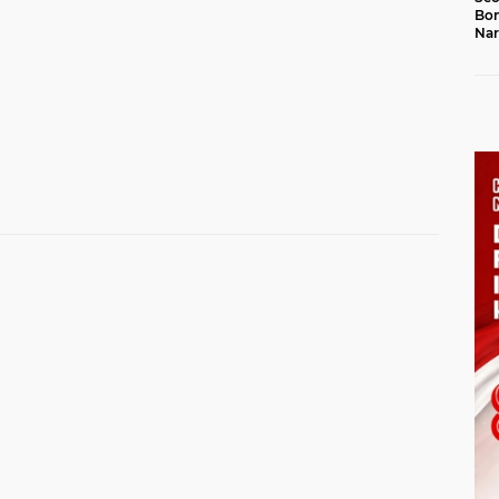
Bon
Nar
Jal