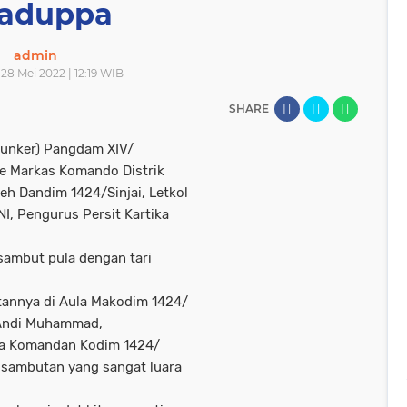
aduppa
admin
 28 Mei 2022 | 12:19 WIB
SHARE
unker) Pangdam XIV/
e Markas Komando Distrik
leh Dandim 1424/Sinjai, Letkol
NI, Pengurus Persit Kartika
ambut pula dengan tari
annya di Aula Makodim 1424/
a Andi Muhammad,
da Komandan Kodim 1424/
 sambutan yang sangat luara