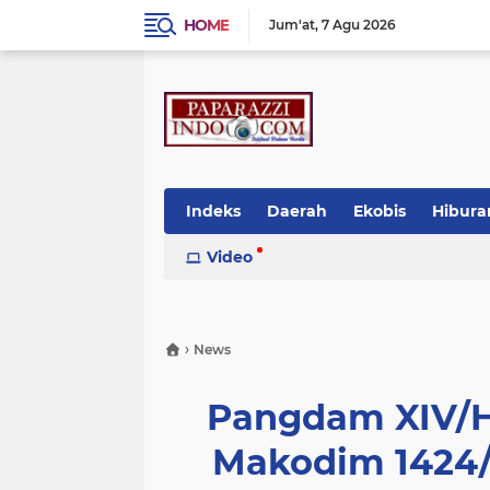
HOME
Jum'at
7 Agu 2026
Indeks
Daerah
Ekobis
Hibura
Video
›
News
Pangdam XIV/H
Makodim 1424/ 