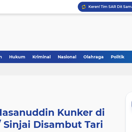
Laris Manis! Kejari Sin
n
Hukum
Kriminal
Nasional
Olahraga
Politik
asanuddin Kunker di
Sinjai Disambut Tari