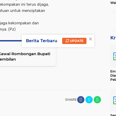
Wak
ekompakan ini terus dijaga,
Tam
satuan untuk menciptakan
n jaga kekompakan dan
nya. (Pz)
×
Kr
Berita Terbaru
UPDATE
 Kawal Rombongan Bupati
 Sembilan
Emp
Dia
Pel
Ber
Kg
Se
SHARE
Seo