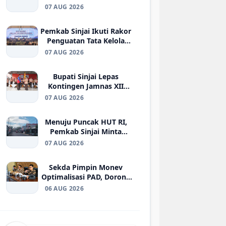
Ketenagakerjaan kepada
07 AUG 2026
Ahli Waris Korban di
Morowali
Pemkab Sinjai Ikuti Rakor
Penguatan Tata Kelola
BUMD Air Minum di
07 AUG 2026
Kemendagri
Bupati Sinjai Lepas
Kontingen Jamnas XII
2026, Pesan Jaga
07 AUG 2026
Kesehatan dan Ukir
Prestasi
Menuju Puncak HUT RI,
Pemkab Sinjai Minta
Warga yang Belum Pasang
07 AUG 2026
Bendera Segera
Berpartisipasi
Sekda Pimpin Monev
Optimalisasi PAD, Dorong
Penguatan Strategi
06 AUG 2026
Peningkatan Pendapatan
Daerah