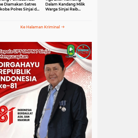
e Diamakan Satres
Dalam Kandang Milik
koba Polres Sinjai di
Warga Sinjai Raib
an Petta Ponggawae
Digasak Maling
Ke Halaman Kriminal