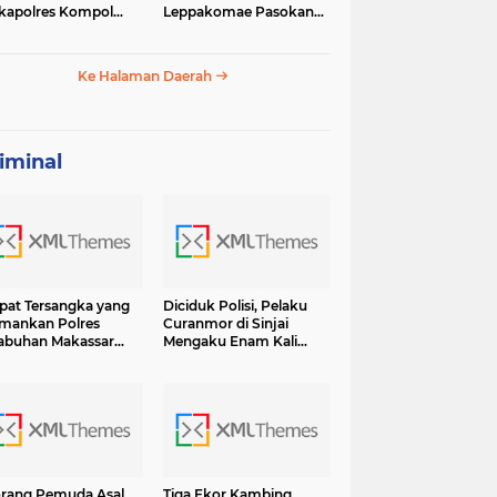
apolres Kompol
Leppakomae Pasokan
ar dengan Sunarti
Air ke Lappa Mati Total
Ke Halaman Daerah
iminal
at Tersangka yang
Diciduk Polisi, Pelaku
mankan Polres
Curanmor di Sinjai
abuhan Makassar
Mengaku Enam Kali
sama BB Shabu 6.7
Lakukan Pencurian dan
 Terancam Hukuman
13 Kali Curat Ternyata Ini
umur Hidup
Orangnya
rang Pemuda Asal
Tiga Ekor Kambing